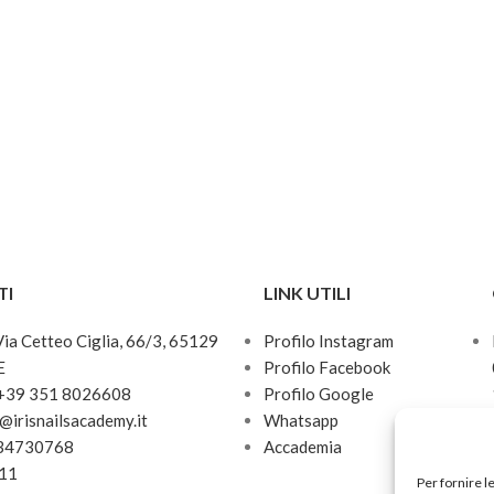
nnello largo permette una facile
cazione, fornisce una
stenza cremosa e una finitura
cabile.
a fino a 7 giorni.
TI
LINK UTILI
 Via Cetteo Ciglia, 66/3, 65129
Profilo Instagram
E
Profilo Facebook
 +39 351 8026608
Profilo Google
o@irisnailsacademy.it
Whatsapp
034730768
Accademia
811
Per fornire l