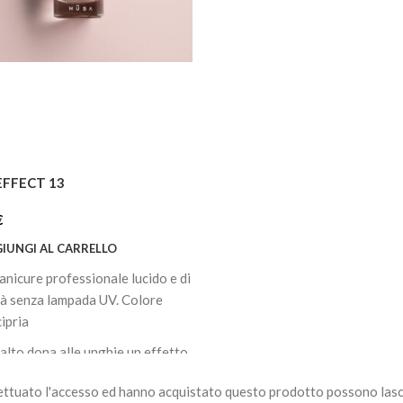
EFFECT 13
€
IUNGI AL CARRELLO
anicure professionale lucido e di
tà senza lampada UV. Colore
cipria
alto dona alle unghie un effetto
to rivestendole di un colore
ettuato l'accesso ed hanno acquistato questo prodotto possono lasc
so in una sola mano di copertura.