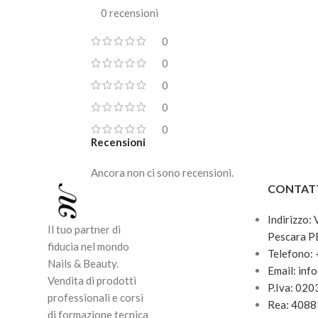
Formato: 8 ml
0 recensioni
Il pe
appli
0
consi
0
impec
0
Durat
0
0
Recensioni
Ancora non ci sono recensioni.
CONTAT
Indirizzo:
Il tuo partner di
Pescara P
fiducia nel mondo
Telefono:
Nails & Beauty.
Email: inf
Vendita di prodotti
P.Iva: 02
professionali e corsi
Rea: 408
di formazione tecnica