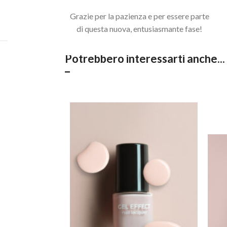
Acquista il pacchetto e risparmia
Grazie per la pazienza e per essere parte
di questa nuova, entusiasmante fase!
Potrebbero interessarti anche...