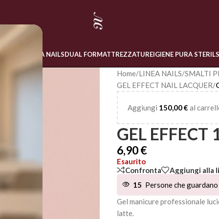
 ONLINE
LINEA NAILS
DUAL FORM
ATTREZZATURE
IGIENE PURA STERIL
Home
/
LINEA NAILS
/
SMALTI P
GEL EFFECT NAIL LACQUER
/
Aggiungi
150,00
€
al carrell
GEL EFFECT 
6,90
€
Esaurito
Confronta
Aggiungi alla l
15
Persone che guardano 
Gel manicure professionale luci
latte.