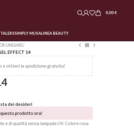
0,00
€
STALEKS
SIMPLY MUSA
LINEA BEAUTY
ER UNGHIE
/
GEL EFFECT 14
o e ottieni la spedizione gratuita!
14
ista dei desideri
questo prodotto ora!
do e di qualità senza lampada UV. Colore rosa