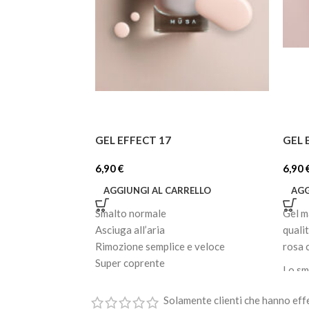
GEL EFFECT 17
GEL 
6,90
€
6,90
AGGIUNGI AL CARRELLO
AGG
Smalto normale
Gel m
Asciuga all’aria
quali
Rimozione semplice e veloce
rosa 
Super coprente
Lo sm
Facile applicazione
bagna
Effetto brillante e lucido
Solamente clienti che hanno eff
inten