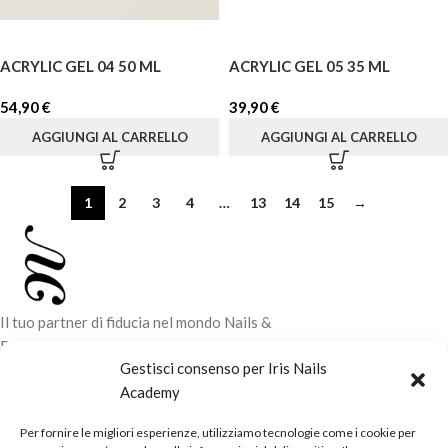
ACRYLIC GEL 04 50 ML
ACRYLIC GEL 05 35 ML
54,90
€
39,90
€
AGGIUNGI AL CARRELLO
AGGIUNGI AL CARRELLO
1
2
3
4
…
13
14
15
→
Il tuo partner di fiducia nel mondo Nails &
Beauty. Vendita di prodotti professionali e
Gestisci consenso per Iris Nails
corsi di formazione tecnica per elevare il tuo
Academy
stile e la tua professionalità.
Per fornire le migliori esperienze, utilizziamo tecnologie come i cookie per
CONTATTI