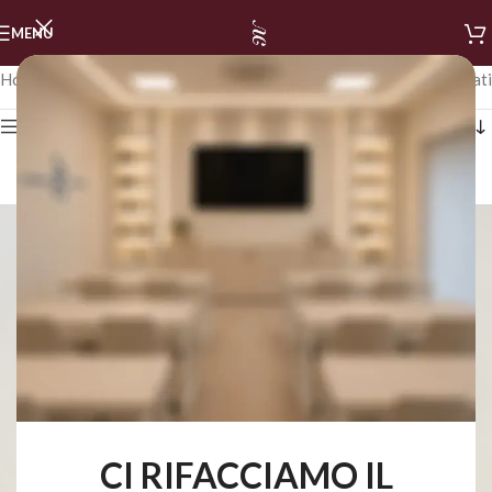
MENU
Home
/
LINEA NAILS
Visualizzazione di 1-24 di 354 risultati
Mostra i filtri
CI RIFACCIAMO IL