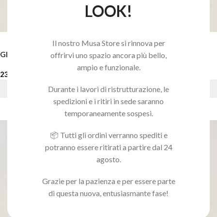
LOOK!
Il nostro Musa Store si rinnova per
GEL STARDUST CORAL
GEL STARDUST GLOW
offrirvi uno spazio ancora più bello,
ampio e funzionale.
23,90
€
23,90
€
Durante i lavori di ristrutturazione, le
AGGIUNGI AL CARRELLO
AGGIUNGI AL CARRELLO
spedizioni e i ritiri in sede saranno
temporaneamente sospesi.
📦 Tutti gli ordini verranno spediti e
potranno essere ritirati a partire dal 24
agosto.
Grazie per la pazienza e per essere parte
di questa nuova, entusiasmante fase!