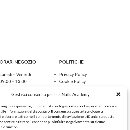
ORARI NEGOZIO
POLITICHE
Lunedì – Venerdì
Privacy Policy
09:00 – 13:00
Cookie Policy
15:30 – 19:00
Termini e Condizioni
Gestisci consenso per Iris Nails Academy
Sabato
Politica sulle spedizioni
10:00 – 13:00
e migliori esperienze, utilizziamo tecnologie come i cookie per memorizzare
Domenica
alle informazioni del dispositivo. Il consenso a queste tecnologie ci
Chiuso
i elaborare dati come il comportamento di navigazione o ID unici su questo
onsentire o ritirare il consenso può influire negativamente su alcune
he e funzioni.