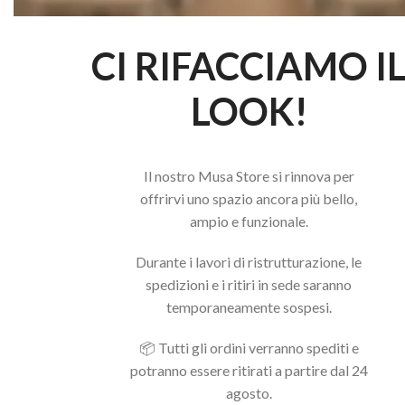
CI RIFACCIAMO I
LOOK!
Il nostro Musa Store si rinnova per
CONTAT
offrirvi uno spazio ancora più bello,
ampio e funzionale.
Indirizzo:
Il tuo partner di
Pescara P
Durante i lavori di ristrutturazione, le
fiducia nel mondo
Telefono:
spedizioni e i ritiri in sede saranno
Nails & Beauty.
Email: inf
temporaneamente sospesi.
Vendita di prodotti
P.Iva: 02
professionali e corsi
Rea: 408
📦 Tutti gli ordini verranno spediti e
di formazione tecnica
potranno essere ritirati a partire dal 24
per elevare il tuo stile
agosto.
e la tua