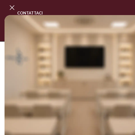
CONTATTACI
PROGRAMMA MASTER CLASS
CORSI
Hai perso la password? Inserisci il tuo nome utent
Riceverai tramite email un link per generarne un
*
Nome utente o indirizzo email
RESETTARE LA PASSWOR
Alternative: