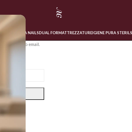
 ONLINE
LINEA NAILS
DUAL FORM
ATTREZZATURE
IGIENE PURA STERIL
e o l'indirizzo email.
a nuova.
D