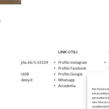
L
TI
LINK UTILI
 Via Cetteo Ciglia, 66/3, 65129
Profilo Instagram
E
Profilo Facebook
 +39 351 8026608
Profilo Google
o@irisnailsacademy.it
Whatsapp
034730768
Accademia
Per fornire l
811
e/o accedere 
permetterà d
sito. Non acc
caratteristic