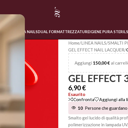
 ONLINE
LINEA NAILS
DUAL FORM
ATTREZZATURE
IGIENE PURA STERIL
Home
/
LINEA NAILS
/
SMALTI P
GEL EFFECT NAIL LACQUER
/
Aggiungi
150,00
€
al carrell
GEL EFFECT 
6,90
€
Esaurito
Confronta
Aggiungi alla l
10
Persone che guardano 
Smalto gel lucido di qualità pro
polimerizzazione in lampada UV