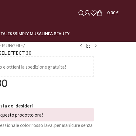
0,00
€
STALEKS
SIMPLY MUSA
LINEA BEAUTY
ER UNGHIE
/
GEL EFFECT 30
o e ottieni la spedizione gratuita!
30
ista dei desideri
questo prodotto ora!
fessionale color rosso lava, per manicure senza
.