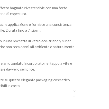
ffetto bagnato rivestendole con una forte
mano di copertura.
facile applicazione e fornisce una consistenza
le. Durata fino a 7 giorni.
 in una boccetta di vetro eco-friendly super
e che non reca danni all’ambiente e naturalmente
le e arrotondato incorporato nel tappo a vite è
sa e davvero semplice.
cate su questo elegante packaging cosmetico
ili in carta.