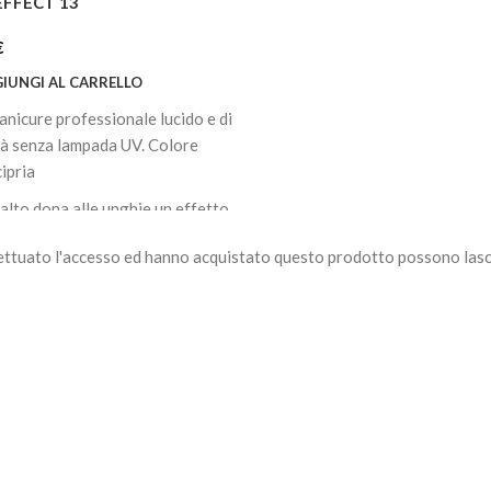
EFFECT 13
€
IUNGI AL CARRELLO
anicure professionale lucido e di
tà senza lampada UV. Colore
cipria
alto dona alle unghie un effetto
to rivestendole di un colore
ettuato l'accesso ed hanno acquistato questo prodotto possono lasc
so in una sola mano di copertura.
nnello largo permette una facile
cazione, fornisce una
stenza cremosa e una finitura
cabile.
a fino a 7 giorni.