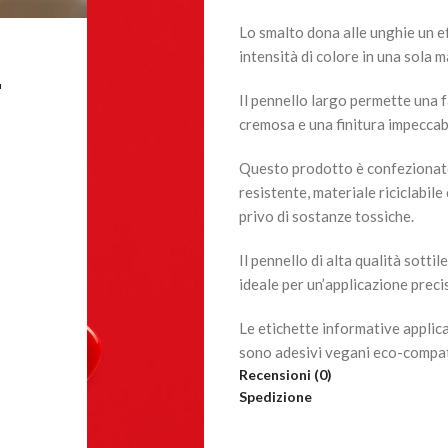
Lo smalto dona alle unghie un e
intensità di colore in una sola 
L
Il pennello largo permette una 
cremosa e una finitura impeccabi
Questo prodotto è confezionato
resistente, materiale riciclabil
privo di sostanze tossiche.
Il pennello di alta qualità sotti
ideale per un’applicazione preci
Le etichette informative appli
sono adesivi vegani eco-compatib
Recensioni (0)
Spedizione