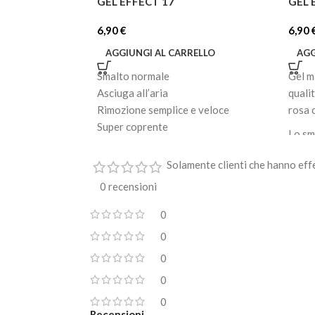
GEL EFFECT 17
GEL 
6,90
€
6,90
AGGIUNGI AL CARRELLO
AGG
Smalto normale
Gel m
Asciuga all’aria
quali
Rimozione semplice e veloce
rosa 
Super coprente
Lo sm
Facile applicazione
bagna
Effetto brillante e lucido
Solamente clienti che hanno eff
inten
Formato: 8 ml
0 recensioni
Il pe
appli
0
consi
0
impec
0
Durat
0
0
Recensioni