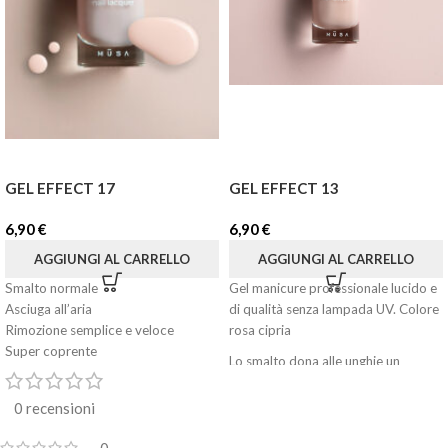
GEL EFFECT 17
GEL EFFECT 13
6,90
€
6,90
€
AGGIUNGI AL CARRELLO
AGGIUNGI AL CARRELLO
Smalto normale
Gel manicure professionale lucido e
Asciuga all’aria
di qualità senza lampada UV. Colore
Rimozione semplice e veloce
rosa cipria
Super coprente
Lo smalto dona alle unghie un
Facile applicazione
effetto bagnato rivestendole di un
Effetto brillante e lucido
colore intenso in una sola mano di
0 recensioni
Formato: 8 ml
copertura.
0