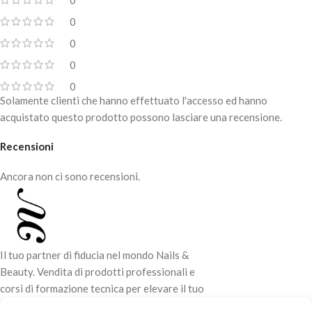
Il pennello largo permette una facile
applicazione, fornisce una
0
consistenza cremosa e una finitura
0
impeccabile.
0
Durata fino a 7 giorni.
0
Solamente clienti che hanno effettuato l'accesso ed hanno
acquistato questo prodotto possono lasciare una recensione.
Recensioni
Ancora non ci sono recensioni.
Il tuo partner di fiducia nel mondo Nails &
Beauty. Vendita di prodotti professionali e
corsi di formazione tecnica per elevare il tuo
stile e la tua professionalità.