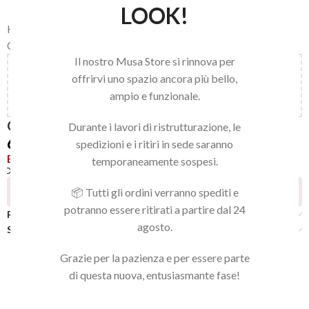
LOOK!
Home
/
LINEA NAILS
/
SMALTI PER UNGHIE
/
GEL EFFECT NAIL LACQUER
Il nostro Musa Store si rinnova per
Aggiungi
150,00
€
al carrello e ottieni la spedizione
offrirvi uno spazio ancora più bello,
gratuita!
ampio e funzionale.
GEL EFFECT 37
Durante i lavori di ristrutturazione, le
6,90
€
spedizioni e i ritiri in sede saranno
Esaurito
temporaneamente sospesi.
Confronta
Aggiungi alla lista dei desideri
7
Persone che guardano questo prodotto ora!
📦 Tutti gli ordini verranno spediti e
potranno essere ritirati a partire dal 24
Recensioni (0)
agosto.
Spedizione
Grazie per la pazienza e per essere parte
di questa nuova, entusiasmante fase!