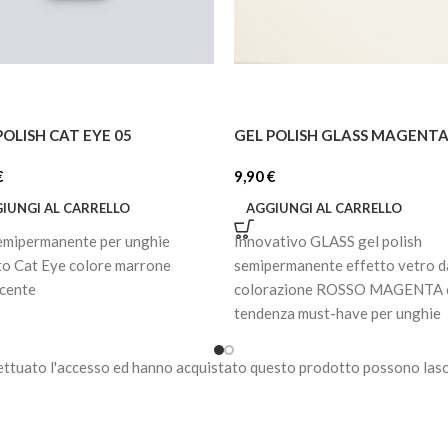
POLISH CAT EYE 05
GEL POLISH GLASS MAGENT
€
9,90
€
IUNGI AL CARRELLO
AGGIUNGI AL CARRELLO
emipermanente per unghie
Innovativo GLASS gel polish
to Cat Eye colore marrone
semipermanente effetto vetro d
scente
colorazione ROSSO MAGENTA è
tendenza must-have per unghie
raffinate e moderne.
ettuato l'accesso ed hanno acquistato questo prodotto possono lasc