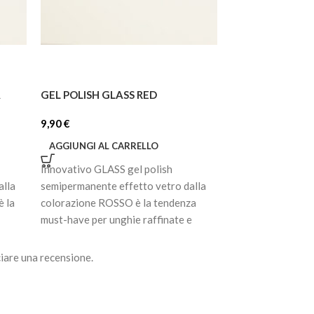
A
GEL POLISH GLASS RED
GEL POLISH 056
9,90
€
7,92
€
AGGIUNGI AL CARRELLO
AGGIUNGI AL C
Innovativo GLASS gel polish
Smalto gel semip
alla
semipermanente effetto vetro dalla
pigmentato. Ultra
 la
colorazione ROSSO è la tendenza
prima passata, di
must-have per unghie raffinate e
cola, non scivola
moderne. La
perfettamente la 
iare una recensione.