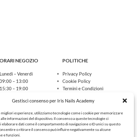
ORARI NEGOZIO
POLITICHE
Lunedì – Venerdì
Privacy Policy
09:00 – 13:00
Cookie Policy
15:30 – 19:00
Termini e Condizioni
Sabato
Politica sulle spedizioni
Gestisci consenso per Iris Nails Academy
10:00 – 13:00
Domenica
e migliori esperienze, utilizziamo tecnologie come i cookie per memorizzare
Chiuso
alle informazioni del dispositivo. Il consenso a queste tecnologie ci
i elaborare dati come il comportamento di navigazione o ID unici su questo
onsentire o ritirare il consenso può influire negativamente su alcune
he e funzioni.