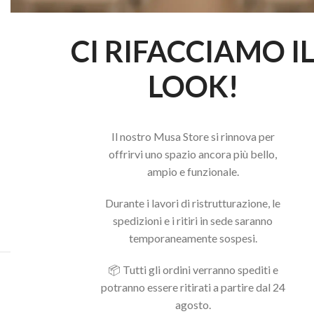
CI RIFACCIAMO I
LOOK!
Il nostro Musa Store si rinnova per
offrirvi uno spazio ancora più bello,
ampio e funzionale.
Durante i lavori di ristrutturazione, le
spedizioni e i ritiri in sede saranno
temporaneamente sospesi.
📦 Tutti gli ordini verranno spediti e
Acquista il pacchetto e risparmia
potranno essere ritirati a partire dal 24
agosto.