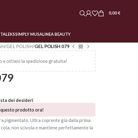
0,00
€
STALEKS
SIMPLY MUSA
LINEA BEAUTY
SH
/
GEL POLISH
/
GEL POLISH 079
o e ottieni la spedizione gratuita!
079
ista dei desideri
questo prodotto ora!
a pigmentato. Ultra coprente già dalla prima
n cola, non scivola e mantiene perfettamente la