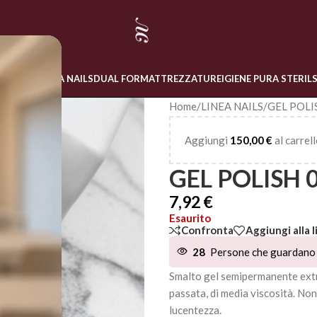
 ONLINE
LINEA NAILS
DUAL FORM
ATTREZZATURE
IGIENE PURA STERIL
Home
/
LINEA NAILS
/
GEL POLI
Aggiungi
150,00
€
al carrell
GEL POLISH 
7,92
€
Esaurito
Confronta
Aggiungi alla l
28
Persone che guardano 
Smalto gel semipermanente extr
passata, di media viscosità. No
lucentezza.