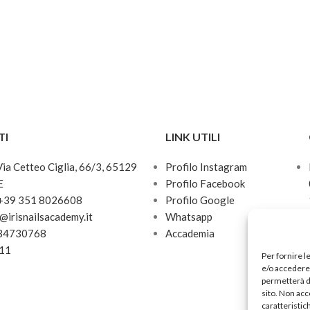
TI
LINK UTILI
 Via Cetteo Ciglia, 66/3, 65129
Profilo Instagram
E
Profilo Facebook
 +39 351 8026608
Profilo Google
o@irisnailsacademy.it
Whatsapp
034730768
Accademia
811
Per fornire l
e/o accedere 
permetterà d
sito. Non acc
caratteristic