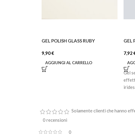
GEL POLISH GLASS RUBY
GEL 
9,90
€
7,92
AGGIUNGI AL CARRELLO
AGG
Gel s
effet
iride
Solamente clienti che hanno eff
0 recensioni
0