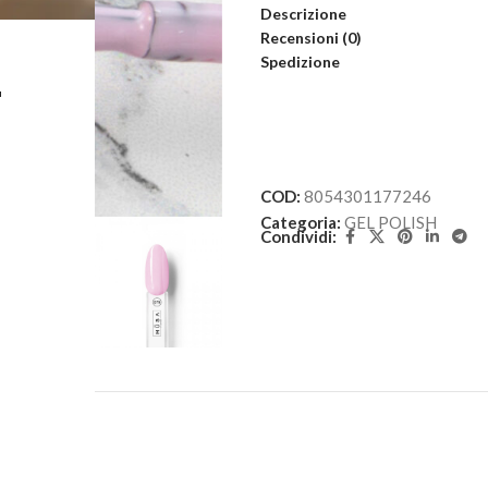
Descrizione
Recensioni (0)
Spedizione
L
COD:
8054301177246
Categoria:
GEL POLISH
Condividi: