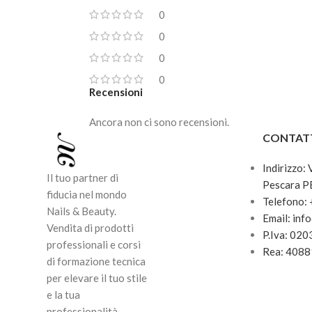
0
0
0
0
Recensioni
Ancora non ci sono recensioni.
CONTAT
Indirizzo:
Il tuo partner di
Pescara P
fiducia nel mondo
Telefono:
Nails & Beauty.
Email: inf
Vendita di prodotti
P.Iva: 02
professionali e corsi
Rea: 408
di formazione tecnica
per elevare il tuo stile
e la tua
professionalità.