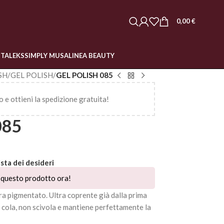
0,00
€
STALEKS
SIMPLY MUSA
LINEA BEAUTY
SH
/
GEL POLISH
/
GEL POLISH 085
o e ottieni la spedizione gratuita!
085
ista dei desideri
questo prodotto ora!
a pigmentato. Ultra coprente già dalla prima
n cola, non scivola e mantiene perfettamente la