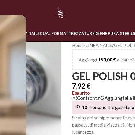
 ONLINE
LINEA NAILS
DUAL FORM
ATTREZZATURE
IGIENE PURA STERIL
Home
/
LINEA NAILS
/
GEL POLI
Aggiungi
150,00
€
al carrell
GEL POLISH 
7,92
€
Esaurito
Confronta
Aggiungi alla l
13
Persone che guardano 
Smalto gel semipermanente extr
passata, di media viscosità. No
lucentezza.