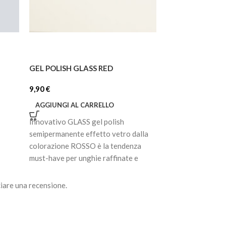
GEL POLISH GLASS RED
GEL POLISH 056
9,90
€
7,92
€
AGGIUNGI AL CARRELLO
AGGIUNGI AL C
Innovativo GLASS gel polish
Smalto gel semip
semipermanente effetto vetro dalla
pigmentato. Ultra
colorazione ROSSO è la tendenza
prima passata, di
must-have per unghie raffinate e
cola, non scivola
moderne. La
perfettamente la 
iare una recensione.