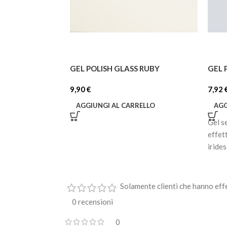
GEL POLISH GLASS RUBY
GEL 
9,90
€
7,92
AGGIUNGI AL CARRELLO
AGG
Gel s
effet
iride
Solamente clienti che hanno eff
0 recensioni
0