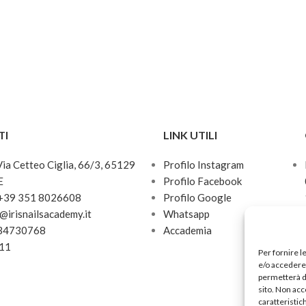
TI
LINK UTILI
 Via Cetteo Ciglia, 66/3, 65129
Profilo Instagram
E
Profilo Facebook
 +39 351 8026608
Profilo Google
o@irisnailsacademy.it
Whatsapp
034730768
Accademia
811
Per fornire l
e/o accedere 
permetterà d
sito. Non acc
caratteristic