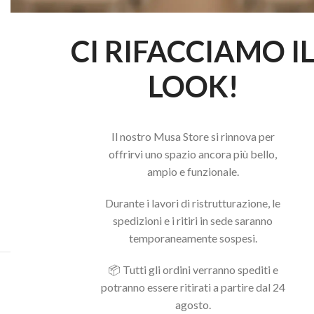
CI RIFACCIAMO I
LOOK!
Il nostro Musa Store si rinnova per
offrirvi uno spazio ancora più bello,
ampio e funzionale.
Durante i lavori di ristrutturazione, le
spedizioni e i ritiri in sede saranno
temporaneamente sospesi.
📦 Tutti gli ordini verranno spediti e
Acquista il pacchetto e risparmia
potranno essere ritirati a partire dal 24
agosto.