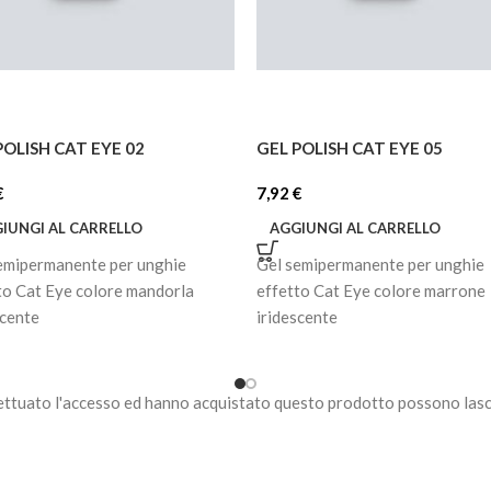
POLISH CAT EYE 02
GEL POLISH CAT EYE 05
€
7,92
€
IUNGI AL CARRELLO
AGGIUNGI AL CARRELLO
emipermanente per unghie
Gel semipermanente per unghie
to Cat Eye colore mandorla
effetto Cat Eye colore marrone
scente
iridescente
ettuato l'accesso ed hanno acquistato questo prodotto possono lasc