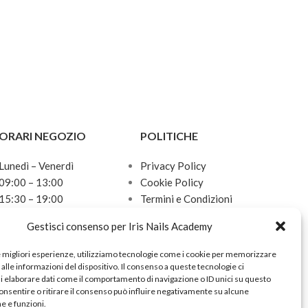
ORARI NEGOZIO
POLITICHE
Lunedì – Venerdì
Privacy Policy
09:00 – 13:00
Cookie Policy
15:30 – 19:00
Termini e Condizioni
Sabato
Politica sulle spedizioni
Gestisci consenso per Iris Nails Academy
10:00 – 13:00
Domenica
e migliori esperienze, utilizziamo tecnologie come i cookie per memorizzare
Chiuso
alle informazioni del dispositivo. Il consenso a queste tecnologie ci
i elaborare dati come il comportamento di navigazione o ID unici su questo
onsentire o ritirare il consenso può influire negativamente su alcune
he e funzioni.