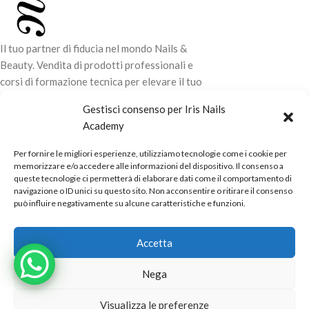
Il tuo partner di fiducia nel mondo Nails &
Beauty. Vendita di prodotti professionali e
corsi di formazione tecnica per elevare il tuo
stile e la tua professionalità.
Gestisci consenso per Iris Nails
Academy
CONTATTI
Per fornire le migliori esperienze, utilizziamo tecnologie come i cookie per
LINK UTILI
memorizzare e/o accedere alle informazioni del dispositivo. Il consenso a
queste tecnologie ci permetterà di elaborare dati come il comportamento di
ORARI NEGOZIO
navigazione o ID unici su questo sito. Non acconsentire o ritirare il consenso
può influire negativamente su alcune caratteristiche e funzioni.
POLITICHE
Powered by
Real.Pro.Web
copyright© 2026 in collaborazione con
Accetta
Mac Sistemi
.
Nega
Visualizza le preferenze