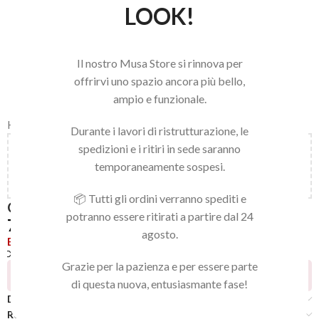
LOOK!
Il nostro Musa Store si rinnova per
offrirvi uno spazio ancora più bello,
ampio e funzionale.
Home
/
LINEA NAILS
/
GEL POLISH
/
GEL POLISH
Durante i lavori di ristrutturazione, le
spedizioni e i ritiri in sede saranno
Aggiungi
150,00
€
al carrello e ottieni la spedizione
temporaneamente sospesi.
gratuita!
📦 Tutti gli ordini verranno spediti e
GEL POLISH 032
potranno essere ritirati a partire dal 24
7,92
€
agosto.
Esaurito
Confronta
Aggiungi alla lista dei desideri
Grazie per la pazienza e per essere parte
4
Persone che guardano questo prodotto ora!
di questa nuova, entusiasmante fase!
Descrizione
Recensioni (0)