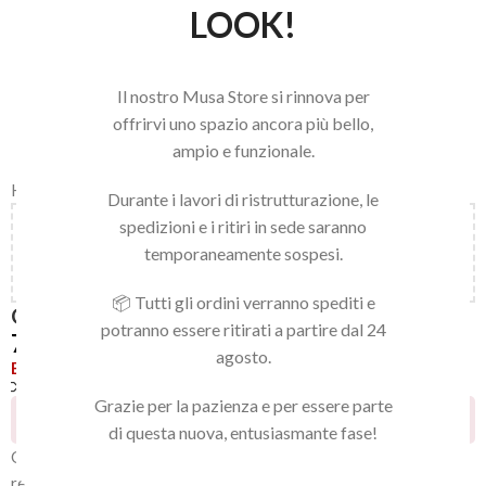
LOOK!
Il nostro Musa Store si rinnova per
offrirvi uno spazio ancora più bello,
ampio e funzionale.
Home
/
LINEA NAILS
/
GEL POLISH
/
GEL POLISH
Durante i lavori di ristrutturazione, le
spedizioni e i ritiri in sede saranno
Aggiungi
150,00
€
al carrello e ottieni la spedizione
temporaneamente sospesi.
gratuita!
📦 Tutti gli ordini verranno spediti e
GEL POLISH 143
potranno essere ritirati a partire dal 24
7,92
€
agosto.
Esaurito
Confronta
Aggiungi alla lista dei desideri
Grazie per la pazienza e per essere parte
7
Persone che guardano questo prodotto ora!
di questa nuova, entusiasmante fase!
Gel polish 143 della collezione
HAPPY, di media viscosità
che
rende facile e veloce l’applicazione, garantendo una perfetta