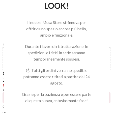
LOOK!
Il nostro Musa Store si rinnova per
offrirvi uno spazio ancora più bello,
ampio e funzionale.
Home
/
LINEA NAILS
/
GEL POLISH
/
GEL POLISH
Durante i lavori di ristrutturazione, le
spedizioni e i ritiri in sede saranno
Aggiungi
150,00
€
al carrello e ottieni la spedizione
temporaneamente sospesi.
gratuita!
📦 Tutti gli ordini verranno spediti e
GEL POLISH 144
potranno essere ritirati a partire dal 24
7,92
€
agosto.
Esaurito
Confronta
Aggiungi alla lista dei desideri
Grazie per la pazienza e per essere parte
29
Persone che guardano questo prodotto ora!
di questa nuova, entusiasmante fase!
Gel polish 144 della collezione
FRESH, di media viscosità
che
rende facile e veloce l’applicazione, garantendo una perfetta