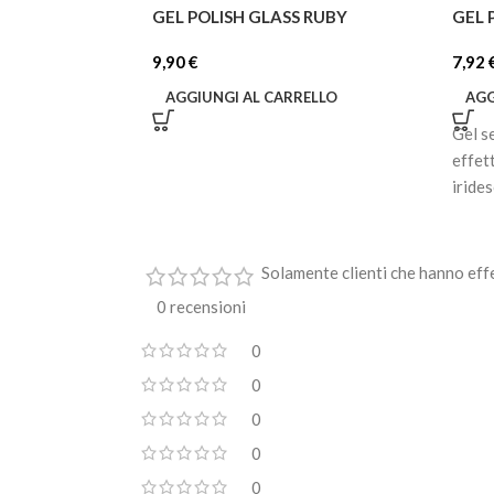
GEL POLISH GLASS RUBY
GEL 
9,90
€
7,92
AGGIUNGI AL CARRELLO
AGG
Gel s
effet
iride
Solamente clienti che hanno eff
0 recensioni
0
0
0
0
0