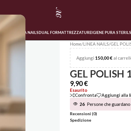
 ONLINE
LINEA NAILS
DUAL FORM
ATTREZZATURE
IGIENE PURA STERIL
Home
/
LINEA NAILS
/
GEL POLI
Aggiungi
150,00
€
al carrell
GEL POLISH 
9,90
€
Esaurito
Confronta
Aggiungi alla l
26
Persone che guardano 
Recensioni (0)
Spedizione