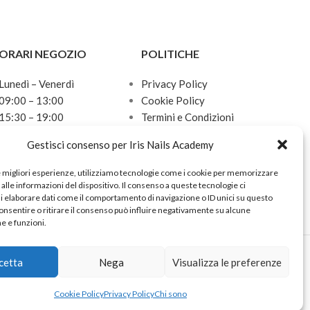
ORARI NEGOZIO
POLITICHE
Lunedì – Venerdì
Privacy Policy
09:00 – 13:00
Cookie Policy
15:30 – 19:00
Termini e Condizioni
Sabato
Politica sulle spedizioni
Gestisci consenso per Iris Nails Academy
10:00 – 13:00
Domenica
e migliori esperienze, utilizziamo tecnologie come i cookie per memorizzare
Chiuso
alle informazioni del dispositivo. Il consenso a queste tecnologie ci
i elaborare dati come il comportamento di navigazione o ID unici su questo
onsentire o ritirare il consenso può influire negativamente su alcune
he e funzioni.
cetta
Nega
Visualizza le preferenze
Cookie Policy
Privacy Policy
Chi sono