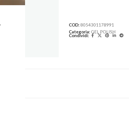
L
COD:
8054301178991
Categoria:
GEL POLISH
Condividi: