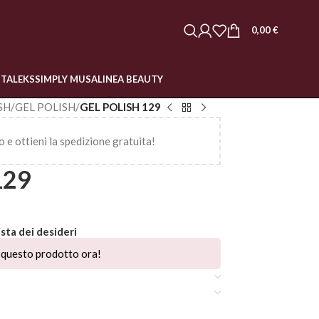
0,00
€
STALEKS
SIMPLY MUSA
LINEA BEAUTY
SH
/
GEL POLISH
/
GEL POLISH 129
o e ottieni la spedizione gratuita!
129
ista dei desideri
questo prodotto ora!