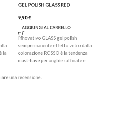
A
GEL POLISH GLASS RED
GEL POLISH 056
9,90
€
7,92
€
AGGIUNGI AL CARRELLO
AGGIUNGI AL C
Innovativo GLASS gel polish
Smalto gel semip
alla
semipermanente effetto vetro dalla
pigmentato. Ultra
 la
colorazione ROSSO è la tendenza
prima passata, di
must-have per unghie raffinate e
cola, non scivola
moderne. La
perfettamente la 
iare una recensione.