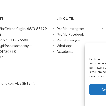
TI
LINK UTILI
 Via Cetteo Ciglia, 66/3, 65129
Profilo Instagram
E
Profilo Facebook
 +39 351 8026608
Profilo Google
o@irisnailsacademy.it
Whatsapp
034730768
Accademia
811
Per fornire l
e/o accedere 
permetterà d
sito. Non acc
caratteristic
zione con
Mac Sistemi
.
Ac