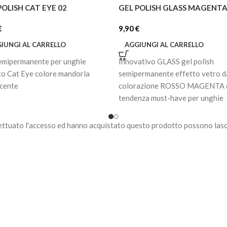
POLISH CAT EYE 02
GEL POLISH GLASS MAGENT
€
9,90
€
IUNGI AL CARRELLO
AGGIUNGI AL CARRELLO
emipermanente per unghie
Innovativo GLASS gel polish
to Cat Eye colore mandorla
semipermanente effetto vetro d
scente
colorazione ROSSO MAGENTA è
tendenza must-have per unghie
raffinate e moderne.
ettuato l'accesso ed hanno acquistato questo prodotto possono lasc