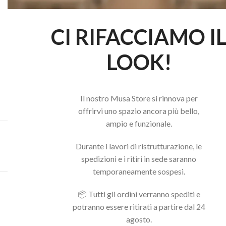
CI RIFACCIAMO I
LOOK!
Il nostro Musa Store si rinnova per
offrirvi uno spazio ancora più bello,
ampio e funzionale.
Acquista il pacchetto e risparmia
Durante i lavori di ristrutturazione, le
spedizioni e i ritiri in sede saranno
temporaneamente sospesi.
Potrebbero interessarti anche...
📦 Tutti gli ordini verranno spediti e
potranno essere ritirati a partire dal 24
agosto.