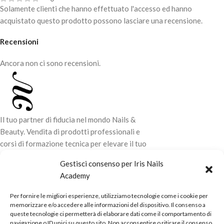
Può essere utilizzato anche come
Solamente clienti che hanno effettuato l'accesso ed hanno
cellulare.
prodotto per la cura quotidiana,
acquistato questo prodotto possono lasciare una recensione.
protegge dagli odori e mantiene i
Grazie alla presenza dell’olio
piedi freschi e asciutti tutto il
essenziale di Menta, il piede viene
Recensioni
giorno.
avvolto da una piacevole
sensazione di freschezza e
Il prodotto può essere
Ancora non ci sono recensioni.
leggerezza ad
utilizzato su persone affette da
ogni applicazione.
diabete e psoriasi.
Il tuo partner di fiducia nel mondo Nails &
Beauty. Vendita di prodotti professionali e
corsi di formazione tecnica per elevare il tuo
stile e la tua professionalità.
Gestisci consenso per Iris Nails
Academy
CONTATTI
Per fornire le migliori esperienze, utilizziamo tecnologie come i cookie per
LINK UTILI
memorizzare e/o accedere alle informazioni del dispositivo. Il consenso a
queste tecnologie ci permetterà di elaborare dati come il comportamento di
ORARI NEGOZIO
navigazione o ID unici su questo sito. Non acconsentire o ritirare il consenso