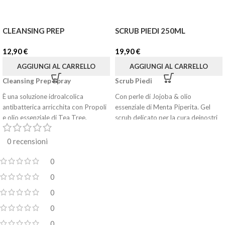
CLEANSING PREP
SCRUB PIEDI 250ML
12,90
€
19,90
€
AGGIUNGI AL CARRELLO
AGGIUNGI AL CARRELLO
Cleansing Prep Spray
Scrub Piedi
È una soluzione idroalcolica
Con perle di Jojoba & olio
antibatterica arricchita con Propoli
essenziale di Menta Piperita. Gel
e olio essenziale di Tea Tree,
scrub delicato per la cura deinostri
piedi. Formulazione fresca e leggera,
dalle proprietà antimicotiche e
ma al tempo stesso ricca ed
0 recensioni
antinfiammatorie, destinata alla
emolliente, graziealla presenza di oli
pulizia igienica della pelle dei piedi.
eudermici (Olio di Jojoba ed olio di
0
L'acido lattico regola la
Oliva). Arricchito con perle di
0
cheratinizzazione, donando un
Jojoba,agisce come agente
leggero effetto peeling, preparando
esfoliante eliminando,
0
la pelle del piede allo step
delicatamente, le cellule morte dalla
0
successivo di esfoliazione profonda.
superficie epidermica e
0
promuovendo il rinnovamento