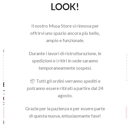
LOOK!
Il nostro Musa Store si rinnova per
offrirvi uno spazio ancora più bello,
ampio e funzionale.
Home
/
LINEA BEAUTY
/
CORPO
Durante i lavori di ristrutturazione, le
spedizioni e i ritiri in sede saranno
Aggiungi
150,00
€
al carrello e ottieni la spedizione
temporaneamente sospesi.
gratuita!
📦 Tutti gli ordini verranno spediti e
BODY SCRUB
potranno essere ritirati a partire dal 24
19,90
€
agosto.
Esaurito
Confronta
Aggiungi alla lista dei desideri
Grazie per la pazienza e per essere parte
29
Persone che guardano questo prodotto ora!
di questa nuova, entusiasmante fase!
Body Scrub