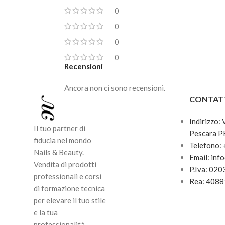
stimo
come agente esfoliante eliminando,
0
ristru
delicatamente, le cellule morte dalla
0
pelle
superficie epidermica e promuovendo
rimpo
0
il rinnovamento cellulare.
la pel
0
Grazie alla presenza dell’olio
dell’
Recensioni
essenziale di Menta, il piede viene
anche
avvolto da una piacevole sensazione
Ancora non ci sono recensioni.
di freschezza e leggerezza ad
CONTAT
ogni applicazione.
Indirizzo:
Il tuo partner di
Pescara P
fiducia nel mondo
Telefono:
Nails & Beauty.
Email: inf
Vendita di prodotti
P.Iva: 02
professionali e corsi
Rea: 408
di formazione tecnica
per elevare il tuo stile
e la tua
professionalità.