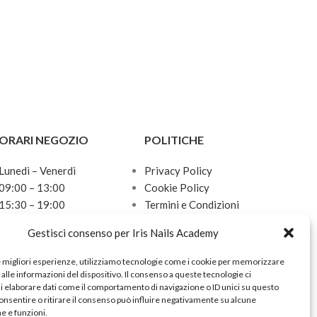
luminosa e levigata
delicatamente, le 
superficie epide
il rinnovamento ce
presenza dell’olio
Menta, il piede v
piacevole sensazi
leggerezza ad ogn
ORARI NEGOZIO
POLITICHE
Lunedì – Venerdì
Privacy Policy
09:00 – 13:00
Cookie Policy
15:30 – 19:00
Termini e Condizioni
Sabato
Politica sulle spedizioni
Gestisci consenso per Iris Nails Academy
10:00 – 13:00
Domenica
e migliori esperienze, utilizziamo tecnologie come i cookie per memorizzare
Chiuso
alle informazioni del dispositivo. Il consenso a queste tecnologie ci
i elaborare dati come il comportamento di navigazione o ID unici su questo
onsentire o ritirare il consenso può influire negativamente su alcune
he e funzioni.