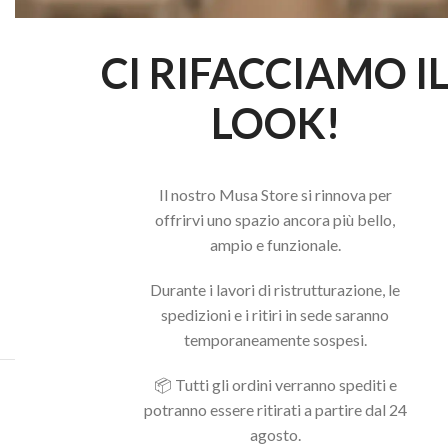
CI RIFACCIAMO I
LOOK!
Il nostro Musa Store si rinnova per
offrirvi uno spazio ancora più bello,
ampio e funzionale.
Durante i lavori di ristrutturazione, le
spedizioni e i ritiri in sede saranno
temporaneamente sospesi.
📦 Tutti gli ordini verranno spediti e
Acquista il pacchetto e risparmia
potranno essere ritirati a partire dal 24
agosto.