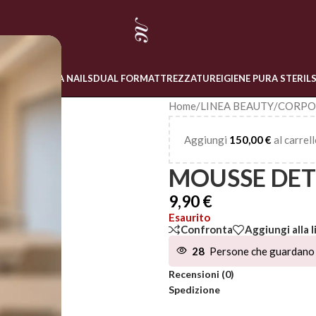
 ONLINE
LINEA NAILS
DUAL FORM
ATTREZZATURE
IGIENE PURA STERIL
Home
/
LINEA BEAUTY
/
CORPO
Aggiungi
150,00
€
al carrell
MOUSSE DE
9,90
€
Esaurito
Confronta
Aggiungi alla l
28
Persone che guardano 
Recensioni (0)
Spedizione