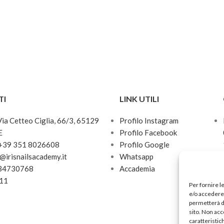
la la produzione di collagene e
ttura il film idrolipidico della
. Protegge da raggi UV, idrata e
lpa in profondità contrastando
le secca e i primi segni
invecchiamento cutaneo. Ottima
 come base trucco.
TI
LINK UTILI
 Via Cetteo Ciglia, 66/3, 65129
Profilo Instagram
E
Profilo Facebook
 +39 351 8026608
Profilo Google
o@irisnailsacademy.it
Whatsapp
034730768
Accademia
811
Per fornire l
e/o accedere 
permetterà d
sito. Non acc
caratteristic