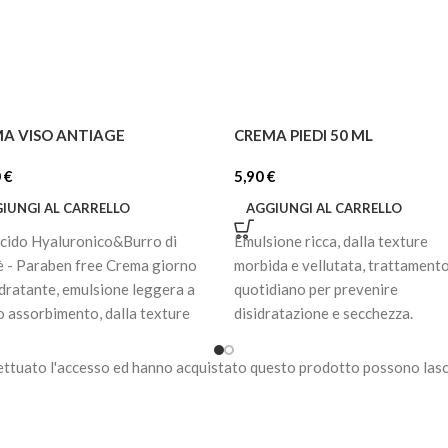
A VISO ANTIAGE
CREMA PIEDI 50 ML
0
€
5,90
€
IUNGI AL CARRELLO
AGGIUNGI AL CARRELLO
cido Hyaluronico&Burro di
Emulsione ricca, dalla texture
è - Paraben free Crema giorno
morbida e vellutata, trattament
idratante, emulsione leggera a
quotidiano per prevenire
o assorbimento, dalla texture
disidratazione e secchezza.
a e morbida. Formulata con acido
ronico dall’elevato potere
ettuato l'accesso ed hanno acquistato questo prodotto possono lasc
lpante e idratante - e fattori
atazione cutanea. Arricchita con
udermici e burro di Karitè,