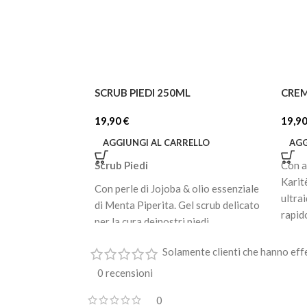
SCRUB PIEDI 250ML
CREM
19,90
€
19,9
AGGIUNGI AL CARRELLO
AGG
Scrub Piedi
Con a
Karit
Con perle di Jojoba & olio essenziale
ultra
di Menta Piperita. Gel scrub delicato
rapid
per la cura deinostri piedi.
fresc
Formulazione fresca e leggera, ma al
Hyalu
Solamente clienti che hanno eff
tempo stesso ricca ed emolliente,
rimpo
graziealla presenza di oli eudermici
0 recensioni
d’idr
(Olio di Jojoba ed olio di Oliva).
olii e
0
Arricchito con perle di Jojoba,agisce