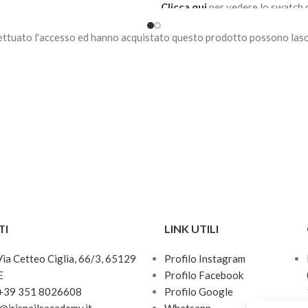
Clicca qui
per vedere lo swatch 
colori.
ettuato l'accesso ed hanno acquistato questo prodotto possono lasc
TI
LINK UTILI
 Via Cetteo Ciglia, 66/3, 65129
Profilo Instagram
E
Profilo Facebook
 +39 351 8026608
Profilo Google