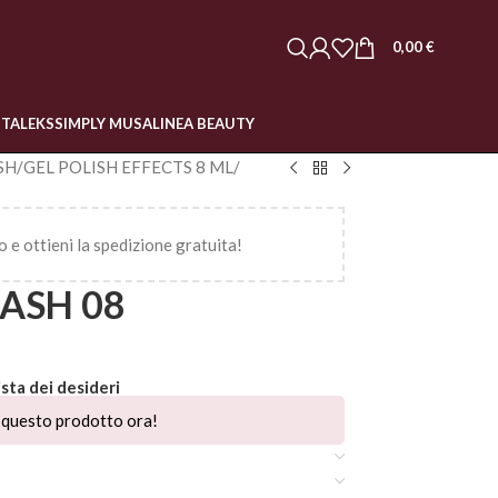
0,00
€
STALEKS
SIMPLY MUSA
LINEA BEAUTY
SH
/
GEL POLISH EFFECTS 8 ML
/
o e ottieni la spedizione gratuita!
ASH 08
ista dei desideri
questo prodotto ora!