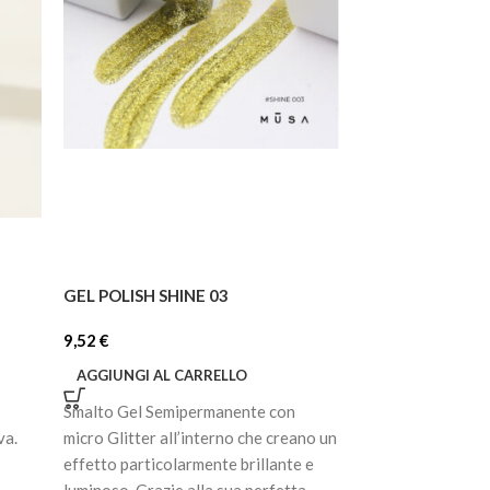
GEL POLISH SHINE 03
GEL POLISH SHI
9,52
€
9,52
€
AGGIUNGI AL CARRELLO
AGGIUNGI AL C
Smalto Gel Semipermanente con
Smalto Gel Semip
va.
micro Glitter all’interno che creano un
micro Glitter all’
effetto particolarmente brillante e
effetto particola