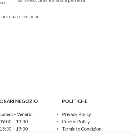
luminoso. Grazie alla sua perfetta
luminoso. Grazie a
dei
consistenza
consistenza
iare una recensione.
ORARI NEGOZIO
POLITICHE
Lunedì – Venerdì
Privacy Policy
09:00 – 13:00
Cookie Policy
15:30 – 19:00
Termini e Condizioni