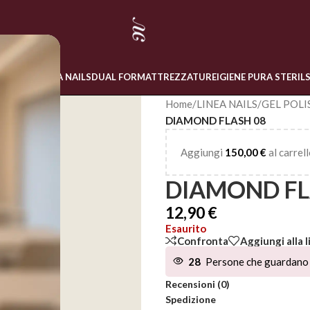
 ONLINE
LINEA NAILS
DUAL FORM
ATTREZZATURE
IGIENE PURA STERIL
Home
/
LINEA NAILS
/
GEL POLI
DIAMOND FLASH 08
Aggiungi
150,00
€
al carrell
DIAMOND FL
12,90
€
Esaurito
Confronta
Aggiungi alla l
28
Persone che guardano 
Recensioni (0)
Spedizione