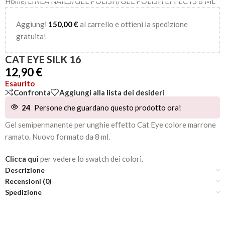
Home
/
LINEA NAILS
/
GEL POLISH
/
GEL POLISH EFFECTS 8 ML
Aggiungi
150,00
€
al carrello e ottieni la spedizione
gratuita!
CAT EYE SILK 16
12,90
€
Esaurito
Confronta
Aggiungi alla lista dei desideri
24
Persone che guardano questo prodotto ora!
Gel semipermanente per unghie effetto Cat Eye colore marrone
ramato. Nuovo formato da 8 ml.
Clicca qui
per vedere lo swatch dei colori
.
Descrizione
Recensioni (0)
Spedizione