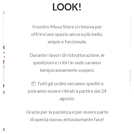
LOOK!
Home
/
LINEA NAILS
/
GEL POLISH
/
GEL POLISH
Aggiungi
150,00
€
al carrello e ottieni la spedizione
Il nostro Musa Store si rinnova per
gratuita!
offrirvi uno spazio ancora più bello,
ampio e funzionale.
GEL POLISH 184
7,92
€
Durante i lavori di ristrutturazione, le
Esaurito
spedizioni e i ritiri in sede saranno
Confronta
Aggiungi alla lista dei desideri
temporaneamente sospesi.
18
Persone che guardano questo prodotto ora!
📦 Tutti gli ordini verranno spediti e
Recensioni (0)
potranno essere ritirati a partire dal 24
Spedizione
agosto.
Grazie per la pazienza e per essere parte
di questa nuova, entusiasmante fase!
COD:
8054301182318