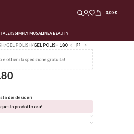
0,00
€
STALEKS
SIMPLY MUSA
LINEA BEAUTY
SH
/
GEL POLISH
/
GEL POLISH 180
o e ottieni la spedizione gratuita!
180
ista dei desideri
questo prodotto ora!