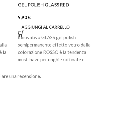
A
GEL POLISH GLASS RED
GEL POLISH 056
9,90
€
7,92
€
AGGIUNGI AL CARRELLO
AGGIUNGI AL C
Innovativo GLASS gel polish
Smalto gel semip
alla
semipermanente effetto vetro dalla
pigmentato. Ultra
 la
colorazione ROSSO è la tendenza
prima passata, di
must-have per unghie raffinate e
cola, non scivola
moderne. La
perfettamente la 
iare una recensione.