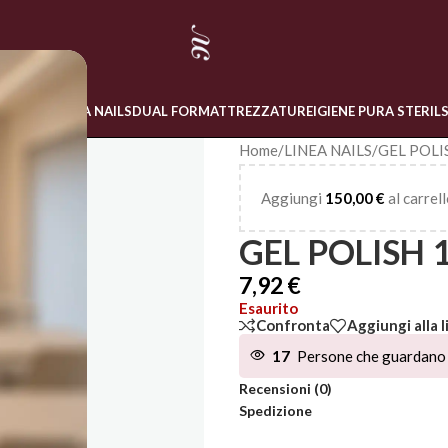
 ONLINE
LINEA NAILS
DUAL FORM
ATTREZZATURE
IGIENE PURA STERIL
Home
/
LINEA NAILS
/
GEL POLI
Aggiungi
150,00
€
al carrell
GEL POLISH 
7,92
€
Esaurito
Confronta
Aggiungi alla l
17
Persone che guardano 
Recensioni (0)
Spedizione