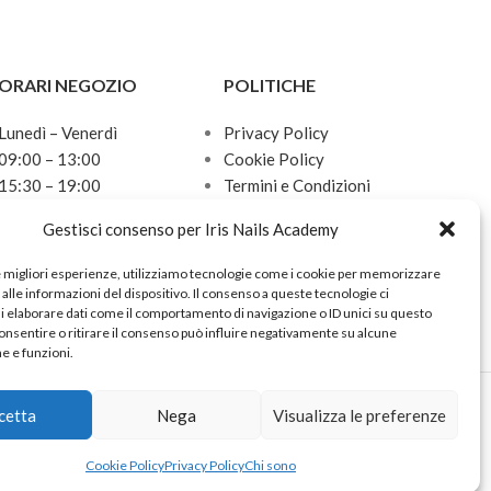
ORARI NEGOZIO
POLITICHE
Lunedì – Venerdì
Privacy Policy
09:00 – 13:00
Cookie Policy
15:30 – 19:00
Termini e Condizioni
Sabato
Politica sulle spedizioni
Gestisci consenso per Iris Nails Academy
10:00 – 13:00
Domenica
e migliori esperienze, utilizziamo tecnologie come i cookie per memorizzare
Chiuso
alle informazioni del dispositivo. Il consenso a queste tecnologie ci
i elaborare dati come il comportamento di navigazione o ID unici su questo
onsentire o ritirare il consenso può influire negativamente su alcune
he e funzioni.
cetta
Nega
Visualizza le preferenze
Cookie Policy
Privacy Policy
Chi sono