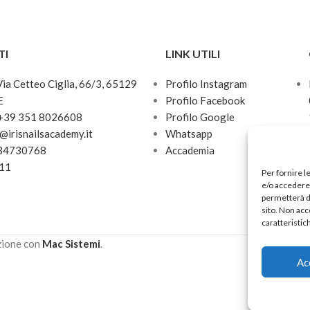
TI
LINK UTILI
 Via Cetteo Ciglia, 66/3, 65129
Profilo Instagram
E
Profilo Facebook
 +39 351 8026608
Profilo Google
o@irisnailsacademy.it
Whatsapp
034730768
Accademia
811
Per fornire l
e/o accedere 
permetterà d
sito. Non acc
caratteristic
zione con
Mac Sistemi
.
Ac