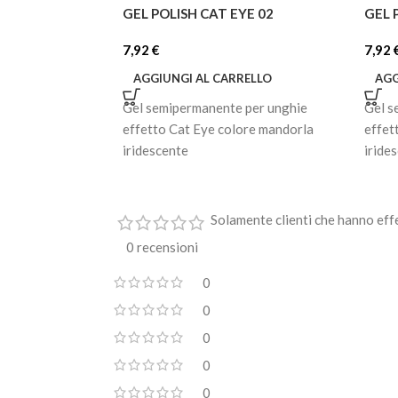
GEL POLISH CAT EYE 02
GEL 
7,92
€
7,92
AGGIUNGI AL CARRELLO
AGG
Gel semipermanente per unghie
Gel s
effetto Cat Eye colore mandorla
effet
iridescente
iride
Solamente clienti che hanno eff
0 recensioni
0
0
0
0
0