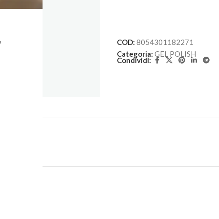
L
COD:
8054301182271
Categoria:
GEL POLISH
Condividi: