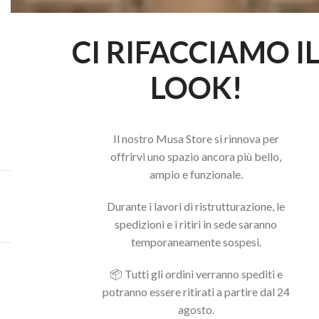
CI RIFACCIAMO I
LOOK!
Il nostro Musa Store si rinnova per
offrirvi uno spazio ancora più bello,
ampio e funzionale.
Acquista il pacchetto e risparmia
Durante i lavori di ristrutturazione, le
spedizioni e i ritiri in sede saranno
temporaneamente sospesi.
Potrebbero interessarti anche...
📦 Tutti gli ordini verranno spediti e
potranno essere ritirati a partire dal 24
agosto.