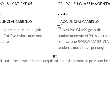
POLISH CAT EYE 05
GEL POLISH GLASS MAGENT
€
9,90
€
IUNGI AL CARRELLO
AGGIUNGI AL CARRELLO
emipermanente per unghie
Innovativo GLASS gel polish
to Cat Eye colore marrone
semipermanente effetto vetro d
scente
colorazione ROSSO MAGENTA è
tendenza must-have per unghie
raffinate e moderne.
ettuato l'accesso ed hanno acquistato questo prodotto possono lasc