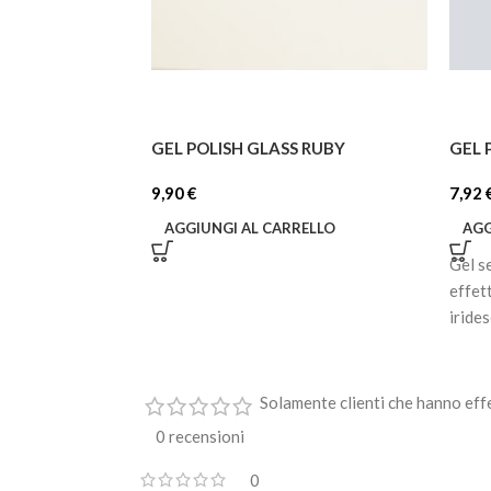
GEL POLISH GLASS RUBY
GEL 
9,90
€
7,92
AGGIUNGI AL CARRELLO
AGG
Gel s
effet
iride
Solamente clienti che hanno eff
0 recensioni
0