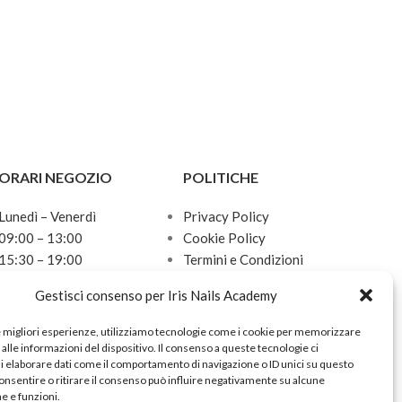
ORARI NEGOZIO
POLITICHE
Lunedì – Venerdì
Privacy Policy
09:00 – 13:00
Cookie Policy
15:30 – 19:00
Termini e Condizioni
Sabato
Politica sulle spedizioni
Gestisci consenso per Iris Nails Academy
10:00 – 13:00
Domenica
e migliori esperienze, utilizziamo tecnologie come i cookie per memorizzare
Chiuso
alle informazioni del dispositivo. Il consenso a queste tecnologie ci
i elaborare dati come il comportamento di navigazione o ID unici su questo
onsentire o ritirare il consenso può influire negativamente su alcune
he e funzioni.