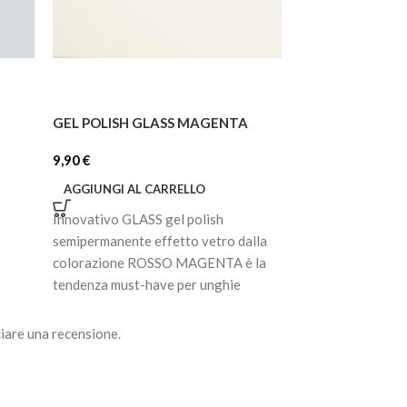
GEL POLISH GLASS MAGENTA
GEL POLISH GLA
9,90
€
9,90
€
AGGIUNGI AL CARRELLO
AGGIUNGI AL C
Innovativo GLASS gel polish
Innovativo GLASS
semipermanente effetto vetro dalla
semipermanente e
colorazione ROSSO MAGENTA è la
colorazione ROSS
tendenza must-have per unghie
must-have per ung
raffinate e moderne.
moderne. La
iare una recensione.