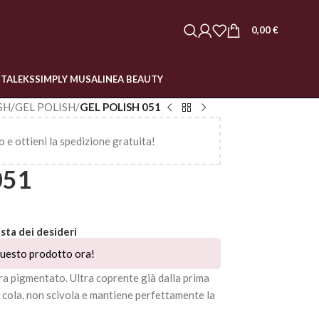
0,00
€
STALEKS
SIMPLY MUSA
LINEA BEAUTY
SH
/
GEL POLISH
/
GEL POLISH 051
o e ottieni la spedizione gratuita!
051
ista dei desideri
uesto prodotto ora!
a pigmentato. Ultra coprente già dalla prima
n cola, non scivola e mantiene perfettamente la