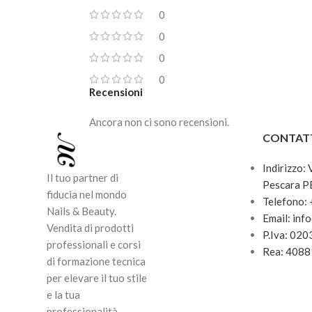
0
0
0
0
Recensioni
Ancora non ci sono recensioni.
CONTAT
Indirizzo:
Il tuo partner di
Pescara P
fiducia nel mondo
Telefono:
Nails & Beauty.
Email: inf
Vendita di prodotti
P.Iva: 02
professionali e corsi
Rea: 408
di formazione tecnica
per elevare il tuo stile
e la tua
professionalità.