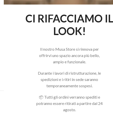
CI RIFACCIAMO I
LOOK!
Il nostro Musa Store si rinnova per
offrirvi uno spazio ancora più bello,
ampio e funzionale.
Durante i lavori di ristrutturazione, le
spedizioni e i ritiri in sede saranno
temporaneamente sospesi.
📦 Tutti gli ordini verranno spediti e
Acquista il pacchetto e risparmia
potranno essere ritirati a partire dal 24
agosto.