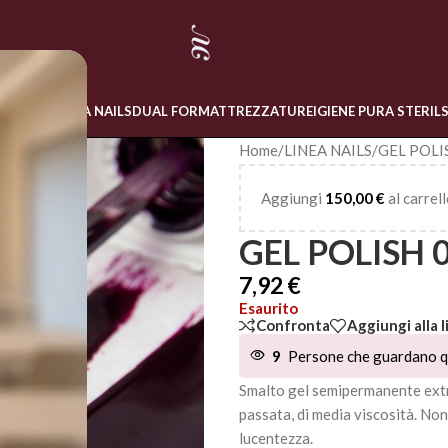
 ONLINE
LINEA NAILS
DUAL FORM
ATTREZZATURE
IGIENE PURA STERIL
Home
/
LINEA NAILS
/
GEL POLI
Aggiungi
150,00
€
al carrell
GEL POLISH 
7,92
€
Esaurito
Confronta
Aggiungi alla l
9
Persone che guardano q
Smalto gel semipermanente extr
passata, di media viscosità. No
lucentezza.