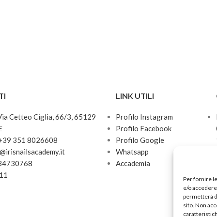
TI
LINK UTILI
 Via Cetteo Ciglia, 66/3, 65129
Profilo Instagram
E
Profilo Facebook
 +39 351 8026608
Profilo Google
o@irisnailsacademy.it
Whatsapp
034730768
Accademia
811
Per fornire l
e/o accedere 
permetterà d
sito. Non acc
caratteristic