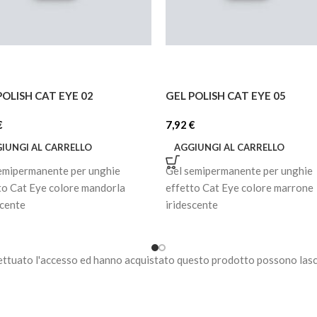
POLISH CAT EYE 02
GEL POLISH CAT EYE 05
€
7,92
€
IUNGI AL CARRELLO
AGGIUNGI AL CARRELLO
emipermanente per unghie
Gel semipermanente per unghie
to Cat Eye colore mandorla
effetto Cat Eye colore marrone
scente
iridescente
ettuato l'accesso ed hanno acquistato questo prodotto possono lasc