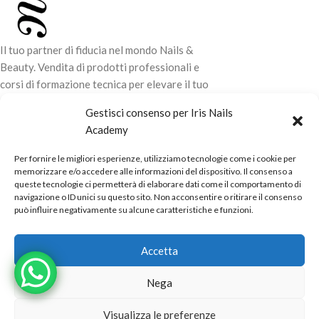
Il tuo partner di fiducia nel mondo Nails &
Beauty. Vendita di prodotti professionali e
corsi di formazione tecnica per elevare il tuo
stile e la tua professionalità.
Gestisci consenso per Iris Nails
Academy
CONTATTI
Per fornire le migliori esperienze, utilizziamo tecnologie come i cookie per
LINK UTILI
memorizzare e/o accedere alle informazioni del dispositivo. Il consenso a
queste tecnologie ci permetterà di elaborare dati come il comportamento di
ORARI NEGOZIO
navigazione o ID unici su questo sito. Non acconsentire o ritirare il consenso
può influire negativamente su alcune caratteristiche e funzioni.
POLITICHE
Powered by
Real.Pro.Web
copyright© 2026 in collaborazione con
Accetta
Mac Sistemi
.
Nega
Visualizza le preferenze