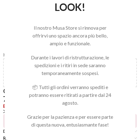
LOOK!
Il nostro Musa Store si rinnova per
offrirvi uno spazio ancora più bello,
ampio e funzionale.
Home
/
LINEA NAILS
/
GEL POLISH
/
GEL POLISH
Durante i lavori di ristrutturazione, le
spedizioni e i ritiri in sede saranno
Aggiungi
150,00
€
al carrello e ottieni la spedizione
temporaneamente sospesi.
gratuita!
📦 Tutti gli ordini verranno spediti e
GEL POLISH 025
potranno essere ritirati a partire dal 24
7,92
€
agosto.
Esaurito
Confronta
Aggiungi alla lista dei desideri
Grazie per la pazienza e per essere parte
15
Persone che guardano questo prodotto ora!
di questa nuova, entusiasmante fase!
Descrizione
Recensioni (0)