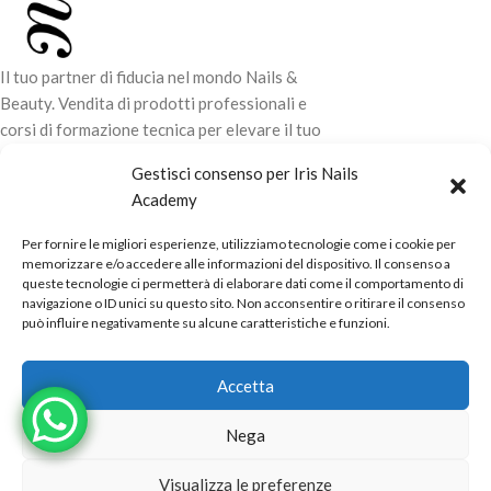
Il tuo partner di fiducia nel mondo Nails &
Beauty. Vendita di prodotti professionali e
corsi di formazione tecnica per elevare il tuo
stile e la tua professionalità.
Gestisci consenso per Iris Nails
Academy
CONTATTI
Per fornire le migliori esperienze, utilizziamo tecnologie come i cookie per
LINK UTILI
memorizzare e/o accedere alle informazioni del dispositivo. Il consenso a
queste tecnologie ci permetterà di elaborare dati come il comportamento di
ORARI NEGOZIO
navigazione o ID unici su questo sito. Non acconsentire o ritirare il consenso
può influire negativamente su alcune caratteristiche e funzioni.
POLITICHE
Powered by
Real.Pro.Web
copyright© 2026 in collaborazione con
Accetta
Mac Sistemi
.
Nega
Visualizza le preferenze