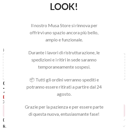
LOOK!
Il nostro Musa Store si rinnova per
offrirvi uno spazio ancora più bello,
ampio e funzionale.
Home
/
LINEA NAILS
/
GEL POLISH
/
GEL POLISH
Durante i lavori di ristrutturazione, le
spedizioni e i ritiri in sede saranno
Aggiungi
150,00
€
al carrello e ottieni la spedizione
temporaneamente sospesi.
gratuita!
📦 Tutti gli ordini verranno spediti e
GEL POLISH 026
potranno essere ritirati a partire dal 24
7,92
€
agosto.
Esaurito
Confronta
Aggiungi alla lista dei desideri
Grazie per la pazienza e per essere parte
17
Persone che guardano questo prodotto ora!
di questa nuova, entusiasmante fase!
Descrizione
Recensioni (0)