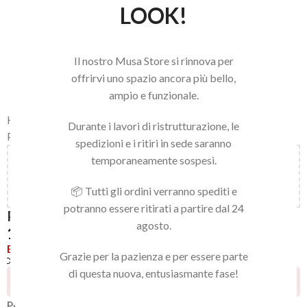
LOOK!
Il nostro Musa Store si rinnova per
offrirvi uno spazio ancora più bello,
ampio e funzionale.
Home
/
LINEA NAILS
/
PUNTE FRESA E STRUMENTI
/
Durante i lavori di ristrutturazione, le
PUNTE PER FRESA
spedizioni e i ritiri in sede saranno
temporaneamente sospesi.
Aggiungi
150,00
€
al carrello e ottieni la spedizione
gratuita!
📦 Tutti gli ordini verranno spediti e
potranno essere ritirati a partire dal 24
PUNTA PSMONT 22
agosto.
18,90
€
Esaurito
Grazie per la pazienza e per essere parte
Confronta
Aggiungi alla lista dei desideri
di questa nuova, entusiasmante fase!
28
Persone che guardano questo prodotto ora!
Punta fresa Conica in Carbonio 22 Anello Blu.