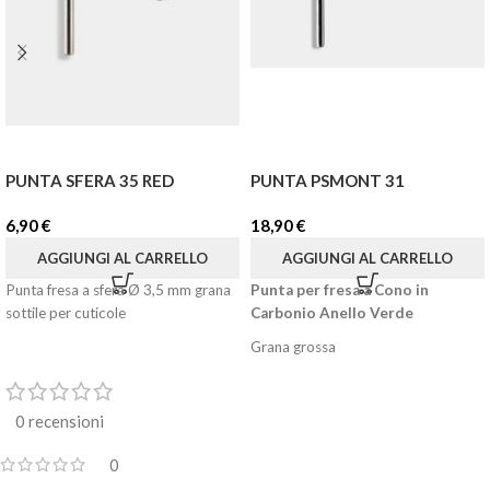
PUNTA SFERA 35 RED
PUNTA PSMONT 31
6,90
€
18,90
€
AGGIUNGI AL CARRELLO
AGGIUNGI AL CARRELLO
Punta fresa a sfera Ø 3,5 mm grana
Punta per fresa a Cono in
sottile per cuticole
Carbonio Anello Verde
Grana grossa
E' una punta cono ad
alta
abrasività
. Ideale per la
rimozione
0 recensioni
del Gel e dell'Acrylic Gel
.
Resistente al tempo garantendone
0
una lunga durata.