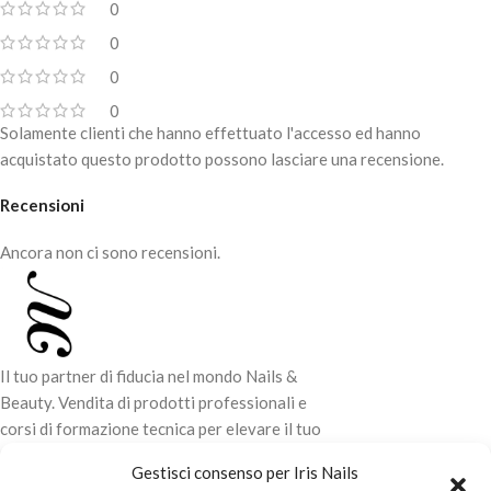
0
Disinfettabile e sterilizzabile.
0
Attacco universale che si adatta alla
maggior parte delle frese.
0
Per uso professionale.
0
Solamente clienti che hanno effettuato l'accesso ed hanno
acquistato questo prodotto possono lasciare una recensione.
Recensioni
Ancora non ci sono recensioni.
Il tuo partner di fiducia nel mondo Nails &
Beauty. Vendita di prodotti professionali e
corsi di formazione tecnica per elevare il tuo
stile e la tua professionalità.
Gestisci consenso per Iris Nails