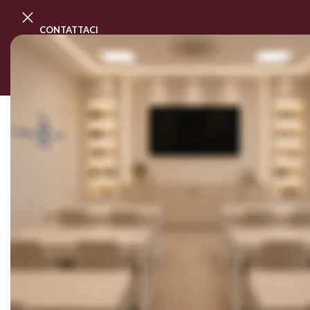
CONTATTACI
PROGRAMMA MASTER CLASS
CORSI
Home
/
LINEA NAILS
/
PUNTE FRESA E STRUME
Mostra i filtri