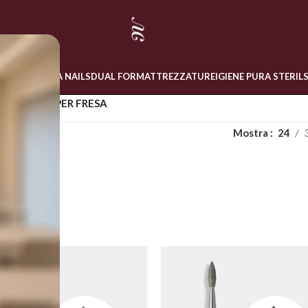
 ONLINE
LINEA NAILS
DUAL FORM
ATTREZZATURE
IGIENE PURA STERIL
NTI
/
PUNTE PER FRESA
Mostra
24