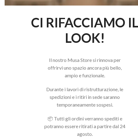
CI RIFACCIAMO I
LOOK!
Il nostro Musa Store si rinnova per
offrirvi uno spazio ancora più bello,
ampio e funzionale.
Durante i lavori di ristrutturazione, le
PUNTA FIAMMA 23 RED
PUNT
spedizioni e i ritiri in sede saranno
temporaneamente sospesi.
6,90
€
6,90
€
AGGIUNGI AL CARRELLO
AGG
📦 Tutti gli ordini verranno spediti e
potranno essere ritirati a partire dal 24
agosto.