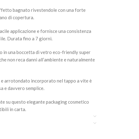
ffetto bagnato rivestendole con una forte
mano di copertura.
facile applicazione e fornisce una consistenza
le. Durata fino a 7 giorni.
 in una boccetta di vetro eco-friendly super
e che non reca danni all’ambiente e naturalmente
le e arrotondato incorporato nel tappo a vite è
sa e davvero semplice.
cate su questo elegante packaging cosmetico
ili in carta.