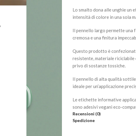
Lo smalto dona alle unghie un e
intensità di colore in una sola 
L
Il pennello largo permette una 
cremosa e una finitura impeccabi
Questo prodotto è confezionato
resistente, materiale riciclabil
privo di sostanze tossiche.
Il pennello di alta qualità sotti
ideale per un’applicazione preci
Le etichette informative appli
sono adesivi vegani eco-compatib
Recensioni (0)
Spedizione