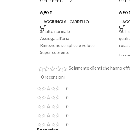
GEL EFFECT 17
GEL 
6,90
€
6,90
AGGIUNGI AL CARRELLO
AGG
Smalto normale
Gel m
Asciuga all’aria
quali
Rimozione semplice e veloce
rosa 
Super coprente
Lo sm
Facile applicazione
bagna
Effetto brillante e lucido
Solamente clienti che hanno eff
inten
Formato: 8 ml
0 recensioni
Il pe
appli
0
consi
0
impec
0
Durat
0
0
Recensioni