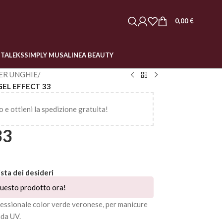
0,00
€
STALEKS
SIMPLY MUSA
LINEA BEAUTY
ER UNGHIE
/
GEL EFFECT 33
o e ottieni la spedizione gratuita!
33
ista dei desideri
uesto prodotto ora!
ofessionale color verde veronese, per manicure
ada UV.