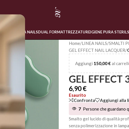
 ONLINE
LINEA NAILS
DUAL FORM
ATTREZZATURE
IGIENE PURA STERIL
Home
/
LINEA NAILS
/
SMALTI P
GEL EFFECT NAIL LACQUER
/
Aggiungi
150,00
€
al carrell
GEL EFFECT 
6,90
€
Esaurito
Confronta
Aggiungi alla l
7
Persone che guardano q
Smalto gel lucido di qualità pr
senza polimerizzazione in lamp