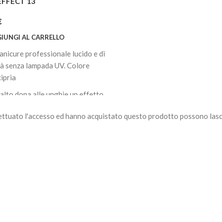
EFFECT 13
€
IUNGI AL CARRELLO
anicure professionale lucido e di
tà senza lampada UV. Colore
cipria
alto dona alle unghie un effetto
to rivestendole di un colore
ettuato l'accesso ed hanno acquistato questo prodotto possono lasc
so in una sola mano di copertura.
nnello largo permette una facile
cazione, fornisce una
stenza cremosa e una finitura
cabile.
a fino a 7 giorni.