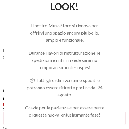
LOOK!
Il nostro Musa Store si rinnova per
offrirvi uno spazio ancora più bello,
ampio e funzionale.
Home
/
LINEA NAILS
/
SMALTI PER UNGHIE
/
Durante i lavori di ristrutturazione, le
GEL EFFECT NAIL LACQUER
spedizioni e i ritiri in sede saranno
temporaneamente sospesi.
Aggiungi
150,00
€
al carrello e ottieni la spedizione
gratuita!
📦 Tutti gli ordini verranno spediti e
potranno essere ritirati a partire dal 24
GEL EFFECT 02
agosto.
6,90
€
Esaurito
Grazie per la pazienza e per essere parte
Confronta
Aggiungi alla lista dei desideri
di questa nuova, entusiasmante fase!
19
Persone che guardano questo prodotto ora!
Gel manicure professionale lucido e di qualità, si utilizza senza