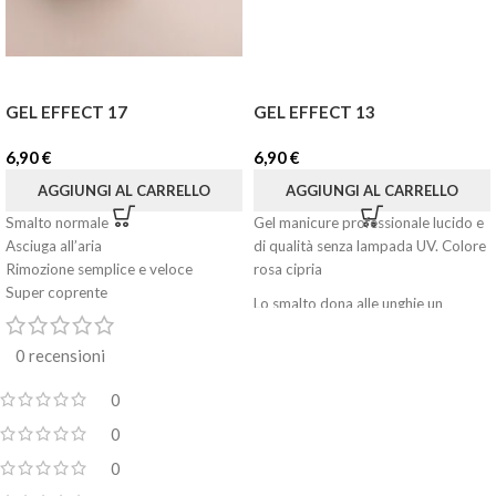
GEL EFFECT 17
GEL EFFECT 13
6,90
€
6,90
€
AGGIUNGI AL CARRELLO
AGGIUNGI AL CARRELLO
Smalto normale
Gel manicure professionale lucido e
Asciuga all’aria
di qualità senza lampada UV. Colore
Rimozione semplice e veloce
rosa cipria
Super coprente
Lo smalto dona alle unghie un
Facile applicazione
effetto bagnato rivestendole di un
Effetto brillante e lucido
colore intenso in una sola mano di
0 recensioni
Formato: 8 ml
copertura.
0
Il pennello largo permette una facile
applicazione, fornisce una
0
consistenza cremosa e una finitura
0
impeccabile.