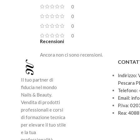
0
0
0
0
Recensioni
Ancora non ci sono recensioni.
CONTAT
Indirizzo:
Il tuo partner di
Pescara P
fiducia nel mondo
Telefono:
Nails & Beauty.
Email: inf
Vendita di prodotti
P.Iva: 02
professionali e corsi
Rea: 408
di formazione tecnica
per elevare il tuo stile
e la tua
professionalità.