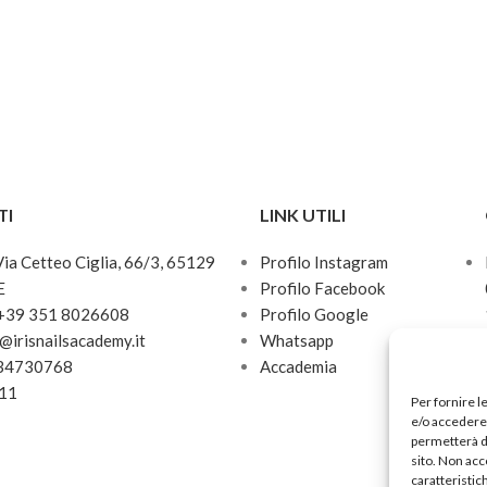
TI
LINK UTILI
 Via Cetteo Ciglia, 66/3, 65129
Profilo Instagram
E
Profilo Facebook
 +39 351 8026608
Profilo Google
o@irisnailsacademy.it
Whatsapp
034730768
Accademia
811
Per fornire l
e/o accedere 
permetterà d
sito. Non acc
caratteristic