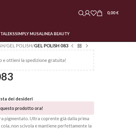
0,00
€
STALEKS
SIMPLY MUSA
LINEA BEAUTY
SH
/
GEL POLISH
/
GEL POLISH 083
o e ottieni la spedizione gratuita!
083
ista dei desideri
questo prodotto ora!
a pigmentato. Ultra coprente già dalla prima
n cola, non scivola e mantiene perfettamente la