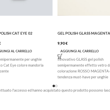
POLISH CAT EYE 02
GEL POLISH GLASS MAGENT
€
9,90
€
IUNGI AL CARRELLO
AGGIUNGI AL CARRELLO
emipermanente per unghie
Innovativo GLASS gel polish
to Cat Eye colore mandorla
semipermanente effetto vetro d
scente
colorazione ROSSO MAGENTA è
tendenza must-have per unghie
raffinate e moderne.
ettuato l'accesso ed hanno acquistato questo prodotto possono lasc