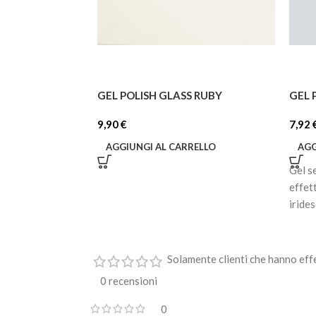
GEL POLISH GLASS RUBY
GEL 
9,90
€
7,92
AGGIUNGI AL CARRELLO
AGG
Gel s
effet
iride
Solamente clienti che hanno eff
0 recensioni
0