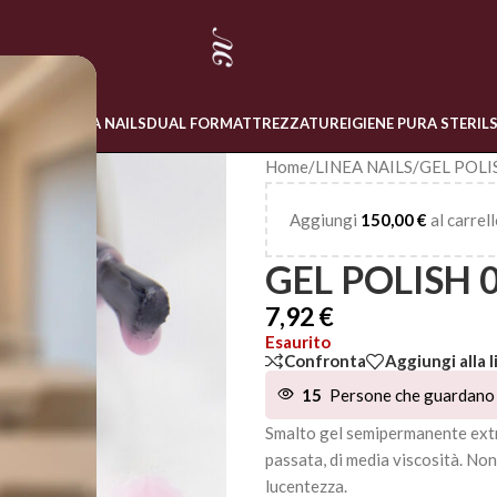
 ONLINE
LINEA NAILS
DUAL FORM
ATTREZZATURE
IGIENE PURA STERIL
Home
/
LINEA NAILS
/
GEL POLI
Aggiungi
150,00
€
al carrell
GEL POLISH 
7,92
€
Esaurito
Confronta
Aggiungi alla l
15
Persone che guardano 
Smalto gel semipermanente extr
passata, di media viscosità. No
lucentezza.