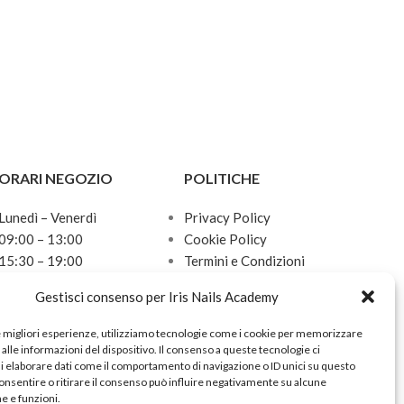
ORARI NEGOZIO
POLITICHE
Lunedì – Venerdì
Privacy Policy
09:00 – 13:00
Cookie Policy
15:30 – 19:00
Termini e Condizioni
Sabato
Politica sulle spedizioni
Gestisci consenso per Iris Nails Academy
10:00 – 13:00
Domenica
e migliori esperienze, utilizziamo tecnologie come i cookie per memorizzare
Chiuso
alle informazioni del dispositivo. Il consenso a queste tecnologie ci
i elaborare dati come il comportamento di navigazione o ID unici su questo
onsentire o ritirare il consenso può influire negativamente su alcune
he e funzioni.