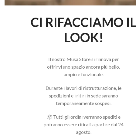
CI RIFACCIAMO I
LOOK!
Il nostro Musa Store si rinnova per
offrirvi uno spazio ancora più bello,
ampio e funzionale.
Durante i lavori di ristrutturazione, le
spedizioni e i ritiri in sede saranno
temporaneamente sospesi.
📦 Tutti gli ordini verranno spediti e
Acquista il pacchetto e risparmia
potranno essere ritirati a partire dal 24
agosto.