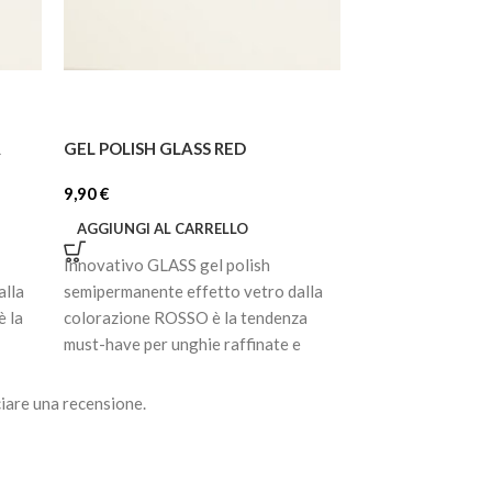
A
GEL POLISH GLASS RED
GEL POLISH 056
9,90
€
7,92
€
AGGIUNGI AL CARRELLO
AGGIUNGI AL C
Innovativo GLASS gel polish
Smalto gel semip
alla
semipermanente effetto vetro dalla
pigmentato. Ultra
 la
colorazione ROSSO è la tendenza
prima passata, di
must-have per unghie raffinate e
cola, non scivola
moderne. La
perfettamente la 
iare una recensione.