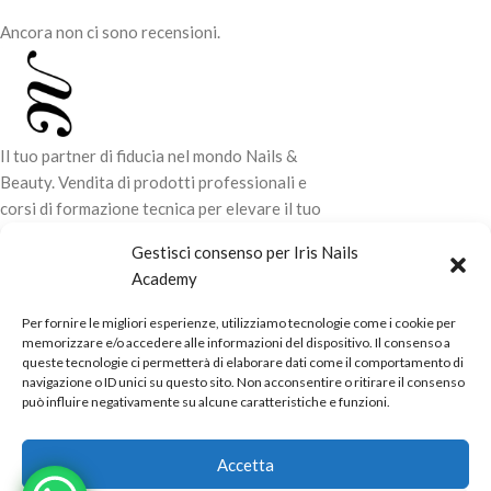
Ancora non ci sono recensioni.
Il tuo partner di fiducia nel mondo Nails &
Beauty. Vendita di prodotti professionali e
corsi di formazione tecnica per elevare il tuo
stile e la tua professionalità.
Gestisci consenso per Iris Nails
Academy
CONTATTI
Per fornire le migliori esperienze, utilizziamo tecnologie come i cookie per
LINK UTILI
memorizzare e/o accedere alle informazioni del dispositivo. Il consenso a
queste tecnologie ci permetterà di elaborare dati come il comportamento di
ORARI NEGOZIO
navigazione o ID unici su questo sito. Non acconsentire o ritirare il consenso
può influire negativamente su alcune caratteristiche e funzioni.
POLITICHE
Powered by
Real.Pro.Web
copyright© 2026 in collaborazione con
Accetta
Mac Sistemi
.