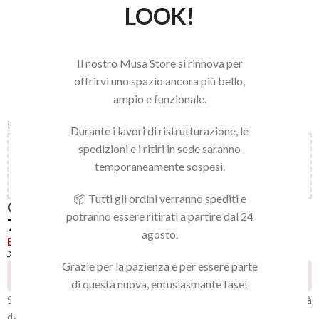
LOOK!
Il nostro Musa Store si rinnova per
offrirvi uno spazio ancora più bello,
ampio e funzionale.
Home
/
LINEA NAILS
/
GEL POLISH
/
GEL POLISH
Durante i lavori di ristrutturazione, le
spedizioni e i ritiri in sede saranno
Aggiungi
150,00
€
al carrello e ottieni la spedizione
temporaneamente sospesi.
gratuita!
📦 Tutti gli ordini verranno spediti e
GEL POLISH 082
potranno essere ritirati a partire dal 24
7,92
€
agosto.
Esaurito
Confronta
Aggiungi alla lista dei desideri
Grazie per la pazienza e per essere parte
16
Persone che guardano questo prodotto ora!
di questa nuova, entusiasmante fase!
Smalto gel semipermanente extra pigmentato. Ultra coprente già
dalla prima passata, di media viscosità. Non cola, non scivola e