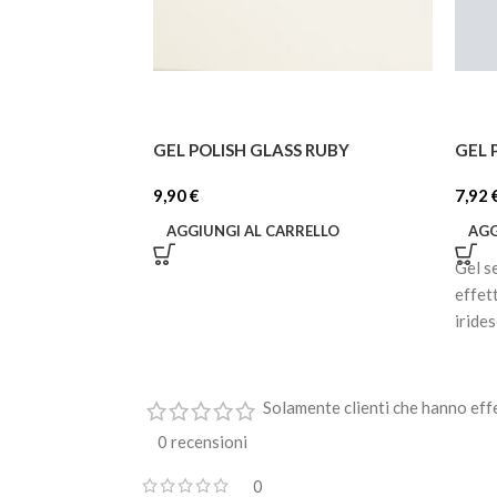
GEL POLISH GLASS RUBY
GEL 
9,90
€
7,92
AGGIUNGI AL CARRELLO
AGG
Gel s
effet
iride
Solamente clienti che hanno eff
0 recensioni
0