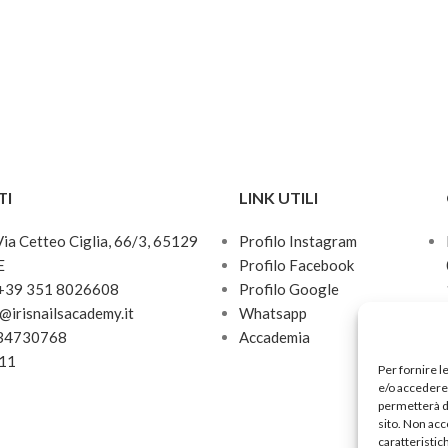
TI
LINK UTILI
 Via Cetteo Ciglia, 66/3, 65129
Profilo Instagram
E
Profilo Facebook
 +39 351 8026608
Profilo Google
o@irisnailsacademy.it
Whatsapp
034730768
Accademia
811
Per fornire l
e/o accedere 
permetterà d
sito. Non acc
caratteristic