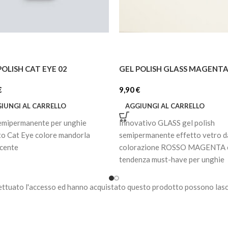
POLISH CAT EYE 02
GEL POLISH GLASS MAGENT
€
9,90
€
IUNGI AL CARRELLO
AGGIUNGI AL CARRELLO
emipermanente per unghie
Innovativo GLASS gel polish
to Cat Eye colore mandorla
semipermanente effetto vetro d
scente
colorazione ROSSO MAGENTA è
tendenza must-have per unghie
raffinate e moderne.
ettuato l'accesso ed hanno acquistato questo prodotto possono lasc