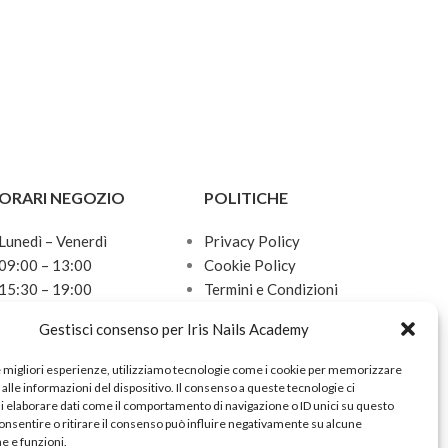
ORARI NEGOZIO
POLITICHE
Lunedì – Venerdì
Privacy Policy
09:00 – 13:00
Cookie Policy
15:30 – 19:00
Termini e Condizioni
Sabato
Politica sulle spedizioni
Gestisci consenso per Iris Nails Academy
10:00 – 13:00
Domenica
e migliori esperienze, utilizziamo tecnologie come i cookie per memorizzare
Chiuso
alle informazioni del dispositivo. Il consenso a queste tecnologie ci
i elaborare dati come il comportamento di navigazione o ID unici su questo
onsentire o ritirare il consenso può influire negativamente su alcune
he e funzioni.