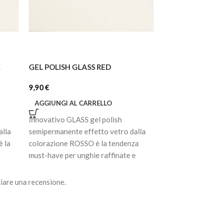
A
GEL POLISH GLASS RED
GEL POLISH 056
9,90
€
7,92
€
AGGIUNGI AL CARRELLO
AGGIUNGI AL C
Innovativo GLASS gel polish
Smalto gel semip
alla
semipermanente effetto vetro dalla
pigmentato. Ultra
 la
colorazione ROSSO è la tendenza
prima passata, di
must-have per unghie raffinate e
cola, non scivola
moderne. La
perfettamente la 
iare una recensione.