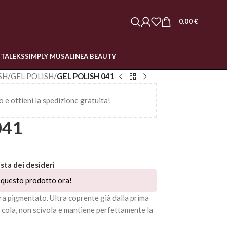
0,00
€
STALEKS
SIMPLY MUSA
LINEA BEAUTY
SH
/
GEL POLISH
/
GEL POLISH 041
o e ottieni la spedizione gratuita!
041
ista dei desideri
questo prodotto ora!
a pigmentato. Ultra coprente già dalla prima
n cola, non scivola e mantiene perfettamente la