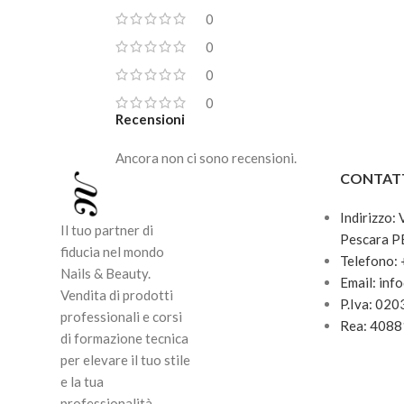
0
0
0
0
Recensioni
Ancora non ci sono recensioni.
CONTAT
Indirizzo:
Il tuo partner di
Pescara P
fiducia nel mondo
Telefono:
Nails & Beauty.
Email: inf
Vendita di prodotti
P.Iva: 02
professionali e corsi
Rea: 408
di formazione tecnica
per elevare il tuo stile
e la tua
professionalità.