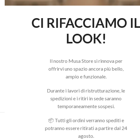
CI RIFACCIAMO I
LOOK!
Il nostro Musa Store si rinnova per
offrirvi uno spazio ancora più bello,
ampio e funzionale.
Durante i lavori di ristrutturazione, le
spedizioni e i ritiri in sede saranno
temporaneamente sospesi.
📦 Tutti gli ordini verranno spediti e
Acquista il pacchetto e risparmia
potranno essere ritirati a partire dal 24
agosto.