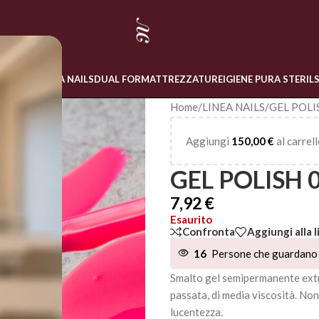
 ONLINE
LINEA NAILS
DUAL FORM
ATTREZZATURE
IGIENE PURA STERIL
Home
/
LINEA NAILS
/
GEL POLI
Aggiungi
150,00
€
al carrell
GEL POLISH 
7,92
€
Esaurito
Confronta
Aggiungi alla l
16
Persone che guardano 
Smalto gel semipermanente extr
passata, di media viscosità. No
lucentezza.