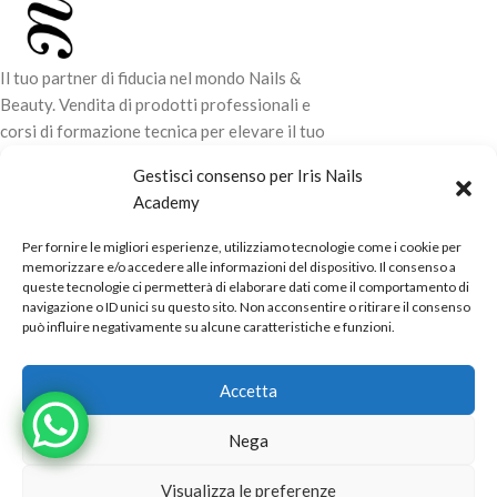
Il tuo partner di fiducia nel mondo Nails &
Beauty. Vendita di prodotti professionali e
corsi di formazione tecnica per elevare il tuo
stile e la tua professionalità.
Gestisci consenso per Iris Nails
Academy
CONTATTI
Per fornire le migliori esperienze, utilizziamo tecnologie come i cookie per
LINK UTILI
memorizzare e/o accedere alle informazioni del dispositivo. Il consenso a
queste tecnologie ci permetterà di elaborare dati come il comportamento di
ORARI NEGOZIO
navigazione o ID unici su questo sito. Non acconsentire o ritirare il consenso
può influire negativamente su alcune caratteristiche e funzioni.
POLITICHE
Powered by
Real.Pro.Web
copyright© 2026 in collaborazione con
Accetta
Mac Sistemi
.
Nega
Visualizza le preferenze