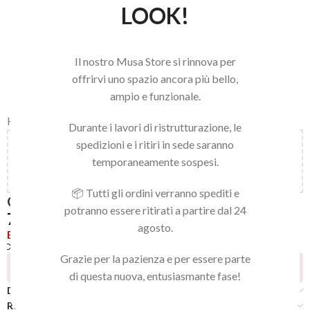
LOOK!
Il nostro Musa Store si rinnova per
offrirvi uno spazio ancora più bello,
ampio e funzionale.
Home
/
LINEA NAILS
/
GEL POLISH
/
GEL POLISH
Durante i lavori di ristrutturazione, le
spedizioni e i ritiri in sede saranno
Aggiungi
150,00
€
al carrello e ottieni la spedizione
temporaneamente sospesi.
gratuita!
📦 Tutti gli ordini verranno spediti e
GEL POLISH 005
potranno essere ritirati a partire dal 24
7,92
€
agosto.
Esaurito
Confronta
Aggiungi alla lista dei desideri
Grazie per la pazienza e per essere parte
9
Persone che guardano questo prodotto ora!
di questa nuova, entusiasmante fase!
Descrizione
Recensioni (0)