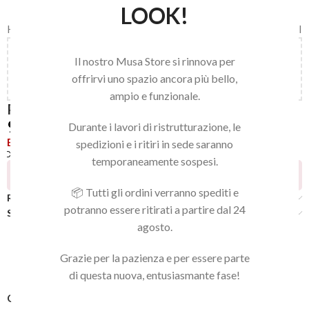
LOOK!
Home
/
LINEA NAILS
/
NAIL ART E ACCESSORI
/
ACCESSORI VARI
Aggiungi
150,00
€
al carrello e ottieni la spedizione
Il nostro Musa Store si rinnova per
gratuita!
offrirvi uno spazio ancora più bello,
ampio e funzionale.
PALETTE NAIL ART SILVER
9,90
€
Durante i lavori di ristrutturazione, le
Esaurito
spedizioni e i ritiri in sede saranno
Confronta
Aggiungi alla lista dei desideri
temporaneamente sospesi.
15
Persone che guardano questo prodotto ora!
📦 Tutti gli ordini verranno spediti e
Recensioni (0)
potranno essere ritirati a partire dal 24
Spedizione
agosto.
Grazie per la pazienza e per essere parte
di questa nuova, entusiasmante fase!
COD:
8054301178946