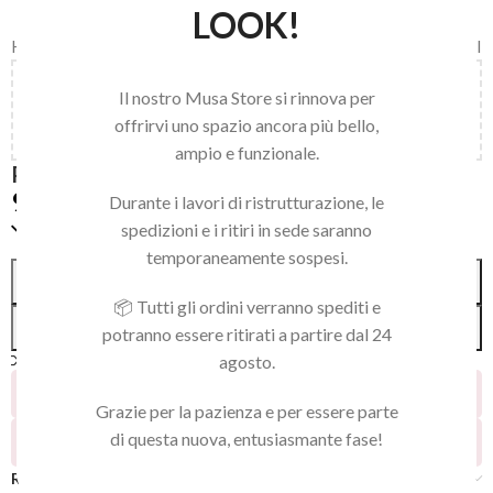
LOOK!
Home
/
LINEA NAILS
/
NAIL ART E ACCESSORI
/
ACCESSORI VARI
Aggiungi
150,00
€
al carrello e ottieni la spedizione
Il nostro Musa Store si rinnova per
gratuita!
offrirvi uno spazio ancora più bello,
ampio e funzionale.
PALETTE NAIL ART BLACK
9,90
€
Durante i lavori di ristrutturazione, le
Solo 1 pezzi disponibili
spedizioni e i ritiri in sede saranno
temporaneamente sospesi.
Alternative:
AGGIUNGI AL CARRELLO
📦 Tutti gli ordini verranno spediti e
ACQUISTA SUBITO
potranno essere ritirati a partire dal 24
Confronta
Aggiungi alla lista dei desideri
agosto.
25
Persone che guardano questo prodotto ora!
Grazie per la pazienza e per essere parte
di questa nuova, entusiasmante fase!
18
Prodotti venduti negli ultimi 2 giorni
Recensioni (0)