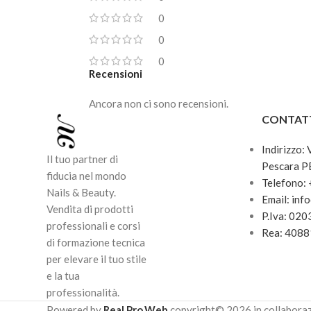
0
0
0
Recensioni
Ancora non ci sono recensioni.
CONTAT
Indirizzo:
Il tuo partner di
Pescara P
fiducia nel mondo
Telefono:
Nails & Beauty.
Email: inf
Vendita di prodotti
P.Iva: 02
professionali e corsi
Rea: 408
di formazione tecnica
per elevare il tuo stile
e la tua
professionalità.
Powered by
Real.Pro.Web
copyright© 2026 in collabora