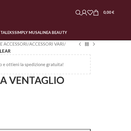
0,00
€
STALEKS
SIMPLY MUSA
LINEA BEAUTY
 E ACCESSORI
/
ACCESSORI VARI
/
CLEAR
o e ottieni la spedizione gratuita!
 A VENTAGLIO