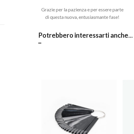
Acquista il pacchetto e risparmia
Grazie per la pazienza e per essere parte
di questa nuova, entusiasmante fase!
Potrebbero interessarti anche...