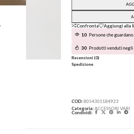
AGG
A
L
Confronta
Aggiungi alla l
10
Persone che guardano 
30
Prodotti venduti negli 
Recensioni (0)
Spedizione
COD:
8054301184923
Categoria:
ACCESSORI VARI
Condividi: