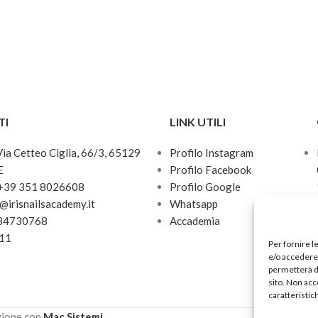
TI
LINK UTILI
 Via Cetteo Ciglia, 66/3, 65129
Profilo Instagram
E
Profilo Facebook
 +39 351 8026608
Profilo Google
o@irisnailsacademy.it
Whatsapp
034730768
Accademia
811
Per fornire l
e/o accedere 
permetterà d
sito. Non acc
caratteristic
zione con
Mac Sistemi
.