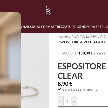
 ONLINE
LINEA NAILS
DUAL FORM
ATTREZZATURE
IGIENE PURA STERIL
Home
/
LINEA NAILS
/
NAIL ART
ESPOSITORE A VENTAGLIO 
Aggiungi
150,00
€
al carrell
ESPOSITORE
CLEAR
8,90
€
Solo 2 pezzi disponibili
Alternative:
-
+