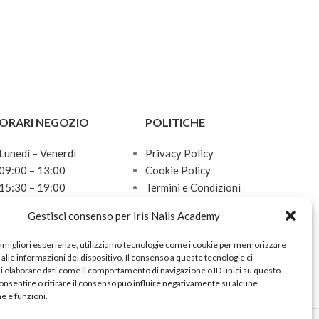
ORARI NEGOZIO
POLITICHE
Lunedì – Venerdì
Privacy Policy
09:00 – 13:00
Cookie Policy
15:30 – 19:00
Termini e Condizioni
Sabato
Politica sulle spedizioni
Gestisci consenso per Iris Nails Academy
10:00 – 13:00
Domenica
e migliori esperienze, utilizziamo tecnologie come i cookie per memorizzare
Chiuso
alle informazioni del dispositivo. Il consenso a queste tecnologie ci
i elaborare dati come il comportamento di navigazione o ID unici su questo
onsentire o ritirare il consenso può influire negativamente su alcune
he e funzioni.