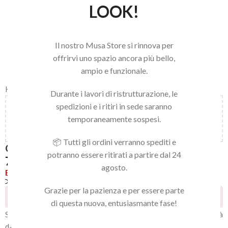
LOOK!
Il nostro Musa Store si rinnova per
offrirvi uno spazio ancora più bello,
ampio e funzionale.
Home
/
LINEA NAILS
/
GEL POLISH
/
GEL POLISH
Durante i lavori di ristrutturazione, le
spedizioni e i ritiri in sede saranno
Aggiungi
150,00
€
al carrello e ottieni la spedizione
temporaneamente sospesi.
gratuita!
📦 Tutti gli ordini verranno spediti e
GEL POLISH 076
potranno essere ritirati a partire dal 24
7,92
€
agosto.
Esaurito
Confronta
Aggiungi alla lista dei desideri
Grazie per la pazienza e per essere parte
14
Persone che guardano questo prodotto ora!
di questa nuova, entusiasmante fase!
Smalto gel semipermanente extra pigmentato. Ultra coprente già
dalla prima passata, di media viscosità. Non cola, non scivola e