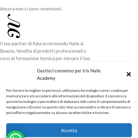
Ancora non ci sono recensioni.
Il tuo partner di fiducia nel mondo Nails &
Beauty. Vendita di prodotti professionali e
corsi di formazione tecnica per elevare il tuo
stile e la tua professionalità.
Gestisci consenso per Iris Nails
Academy
CONTATTI
Per fornire le migliori esperienze, utilizziamo tecnologie come i cookie per
LINK UTILI
memorizzare e/o accedere alle informazioni del dispositivo. Il consenso a
queste tecnologie ci permetterà di elaborare dati come il comportamento di
ORARI NEGOZIO
navigazione o ID unici su questo sito. Non acconsentire o ritirare il consenso
può influire negativamente su alcune caratteristiche e funzioni.
POLITICHE
Powered by
Real.Pro.Web
copyright© 2026 in collaborazione con
Accetta
Mac Sistemi
.