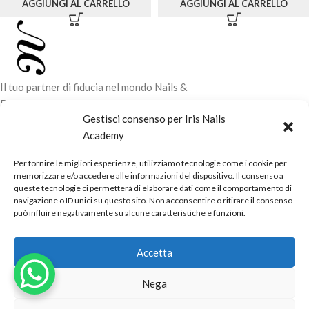
AGGIUNGI AL CARRELLO
AGGIUNGI AL CARRELLO
Il tuo partner di fiducia nel mondo Nails &
Beauty. Vendita di prodotti professionali e
Gestisci consenso per Iris Nails
corsi di formazione tecnica per elevare il tuo
Academy
stile e la tua professionalità.
Per fornire le migliori esperienze, utilizziamo tecnologie come i cookie per
CONTATTI
memorizzare e/o accedere alle informazioni del dispositivo. Il consenso a
queste tecnologie ci permetterà di elaborare dati come il comportamento di
LINK UTILI
navigazione o ID unici su questo sito. Non acconsentire o ritirare il consenso
può influire negativamente su alcune caratteristiche e funzioni.
ORARI NEGOZIO
Accetta
POLITICHE
Powered by
Real.Pro.Web
copyright© 2026 in collaborazione con
Nega
Mac Sistemi
.