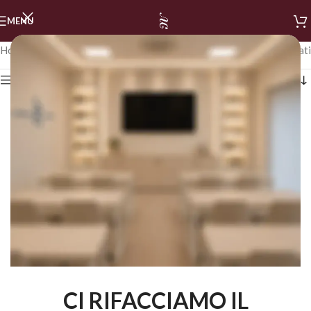
MENU
Home
/
STALEKS
/
TRONCHESINE
Visualizzazione di 8 risultati
Mostra i filtri
CI RIFACCIAMO IL