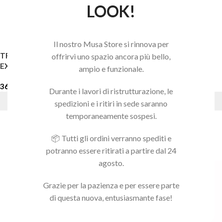
LOOK!
Il nostro Musa Store si rinnova per
TRONCHESINA PER CUTICOLE
TRONCHESINA STALEKS
offrirvi uno spazio ancora più bello,
EXPERT 60/16
EXCLUSIVE 20/8
ampio e funzionale.
36,00
€
49,90
€
Durante i lavori di ristrutturazione, le
AGGIUNGI AL CARRELLO
AGGIUNGI AL CARRELLO
spedizioni e i ritiri in sede saranno
temporaneamente sospesi.
📦 Tutti gli ordini verranno spediti e
potranno essere ritirati a partire dal 24
agosto.
Grazie per la pazienza e per essere parte
di questa nuova, entusiasmante fase!