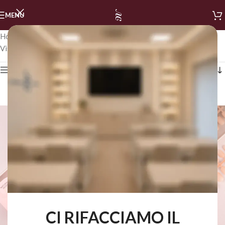
MENU
Home
/
LINEA SIMPLY MUSA
/
SOFT GEL TIPS
/
NATURAL
Visualizzazione di 1-24 di 36 risultati
Mostra i filtri
CI RIFACCIAMO IL