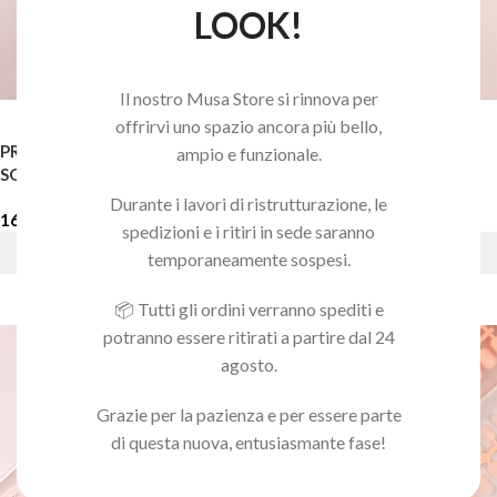
LOOK!
Il nostro Musa Store si rinnova per
offrirvi uno spazio ancora più bello,
PRESS ON NATURAL SHORT
PRESS ON NATURAL SHORT
ampio e funzionale.
SQUARE ROUND 02
SQUARE ROUND 03
Durante i lavori di ristrutturazione, le
16,90
€
16,90
€
spedizioni e i ritiri in sede saranno
AGGIUNGI AL CARRELLO
AGGIUNGI AL CARRELLO
temporaneamente sospesi.
📦 Tutti gli ordini verranno spediti e
potranno essere ritirati a partire dal 24
agosto.
Grazie per la pazienza e per essere parte
di questa nuova, entusiasmante fase!