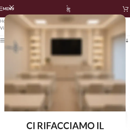
MENU
Home
/
LINEA NAILS
/
NAIL ART E ACCESSORI
/
NAIL ART GEL
Visualizzazione di 18 risultati
Mostra i filtri
CI RIFACCIAMO IL