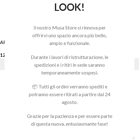
LOOK!
Il nostro Musa Store si rinnova per
offrirvi uno spazio ancora più bello,
ART GEL 01
ART GEL 02
ampio e funzionale.
12,90
€
12,90
€
Durante i lavori di ristrutturazione, le
AGGIUNGI AL CARRELLO
AGGIUNGI AL CARRELLO
spedizioni e i ritiri in sede saranno
temporaneamente sospesi.
📦 Tutti gli ordini verranno spediti e
potranno essere ritirati a partire dal 24
agosto.
Grazie per la pazienza e per essere parte
di questa nuova, entusiasmante fase!