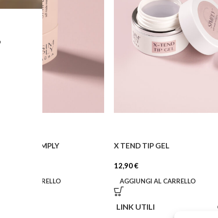
L
OFT PINK SIMPLY
X TEND TIP GEL
€
12,90
€
IUNGI AL CARRELLO
AGGIUNGI AL CARRELLO
TI
LINK UTILI