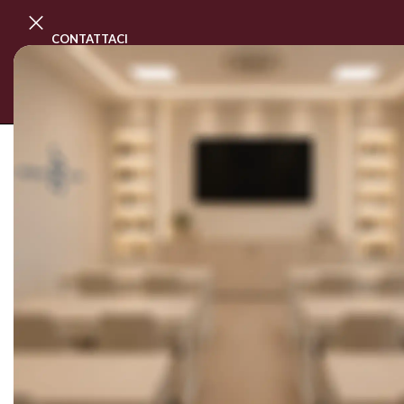
CONTATTACI
PROGRAMMA MASTER CLASS
CORSI
Home
/
LINEA SIMPLY MUSA
/
BASI GEL E TOP 
Mostra i filtri