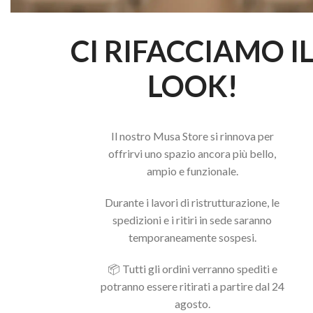
CI RIFACCIAMO I
LOOK!
Il nostro Musa Store si rinnova per
offrirvi uno spazio ancora più bello,
ampio e funzionale.
Durante i lavori di ristrutturazione, le
TOP PROTECT SIMPLY
TOP S
spedizioni e i ritiri in sede saranno
ANTIGRAFFIO
temporaneamente sospesi.
11,90
11,90
€
AGG
📦 Tutti gli ordini verranno spediti e
AGGIUNGI AL CARRELLO
potranno essere ritirati a partire dal 24
CONTAT
agosto.