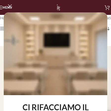
MENU
Home
/
LINEA NAILS
/
BASI
Visualizzazione di 3 risultati
Mostra i filtri
CI RIFACCIAMO IL