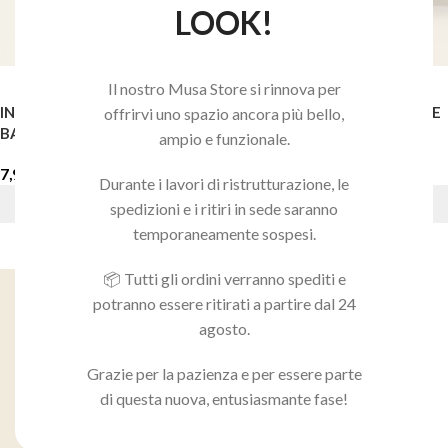
LOOK!
Il nostro Musa Store si rinnova per
INTERFACE™ FOUNDATION
ECORICARICA OVERLAY BASE
offrirvi uno spazio ancora più bello,
BASE GEL 5ML
GEL NUDE 25ML
ampio e funzionale.
7,90
€
32,90
€
Durante i lavori di ristrutturazione, le
AGGIUNGI AL CARRELLO
AGGIUNGI AL CARRELLO
spedizioni e i ritiri in sede saranno
temporaneamente sospesi.
📦 Tutti gli ordini verranno spediti e
potranno essere ritirati a partire dal 24
agosto.
Grazie per la pazienza e per essere parte
di questa nuova, entusiasmante fase!