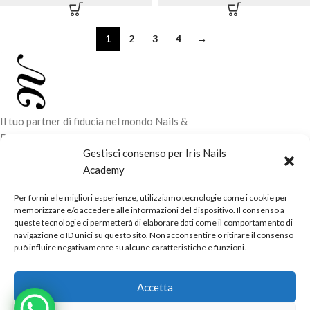
1
2
3
4
→
Il tuo partner di fiducia nel mondo Nails &
Beauty. Vendita di prodotti professionali e
Gestisci consenso per Iris Nails
corsi di formazione tecnica per elevare il tuo
Academy
stile e la tua professionalità.
Per fornire le migliori esperienze, utilizziamo tecnologie come i cookie per
CONTATTI
memorizzare e/o accedere alle informazioni del dispositivo. Il consenso a
queste tecnologie ci permetterà di elaborare dati come il comportamento di
LINK UTILI
navigazione o ID unici su questo sito. Non acconsentire o ritirare il consenso
può influire negativamente su alcune caratteristiche e funzioni.
ORARI NEGOZIO
Accetta
POLITICHE
Powered by
Real.Pro.Web
copyright© 2026 in collaborazione con