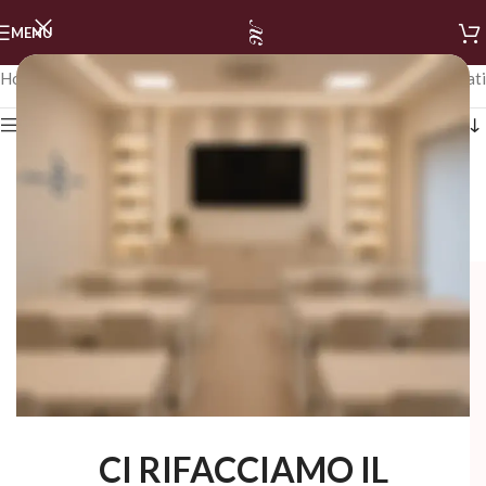
MENU
Home
/
STALEKS
Visualizzazione di 1-24 di 73 risultati
Mostra i filtri
CI RIFACCIAMO IL