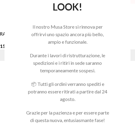
LOOK!
Il nostro Musa Store si rinnova per
RASPA BASE METALLO
RICAMBIO RASPA 80 30PZ
offrirvi uno spazio ancora più bello,
ampio e funzionale.
15,40
€
8,25
€
Durante i lavori di ristrutturazione, le
AGGIUNGI AL CARRELLO
AGGIUNGI AL CARRELLO
spedizioni e i ritiri in sede saranno
temporaneamente sospesi.
📦 Tutti gli ordini verranno spediti e
potranno essere ritirati a partire dal 24
agosto.
Grazie per la pazienza e per essere parte
di questa nuova, entusiasmante fase!