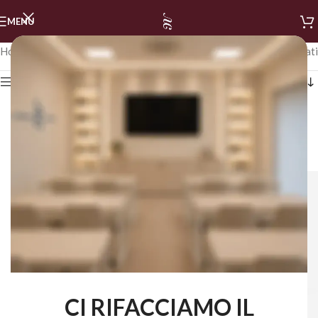
MENU
Home
/
STALEKS
/
SOPRACCIGLIA
Visualizzazione di 4 risultati
Mostra i filtri
CI RIFACCIAMO IL