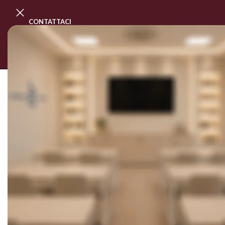
CONTATTACI
PROGRAMMA MASTER CLASS
CORSI
Home
/
IGIENE PURA STERIL
Mostra i filtri