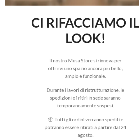
CI RIFACCIAMO I
LOOK!
Il nostro Musa Store si rinnova per
offrirvi uno spazio ancora più bello,
ampio e funzionale.
Durante i lavori di ristrutturazione, le
GUANTI UNIGLOVES M PEARL
GUAN
spedizioni e i ritiri in sede saranno
temporaneamente sospesi.
9,90
€
9,90
€
AGGIUNGI AL CARRELLO
AGG
📦 Tutti gli ordini verranno spediti e
potranno essere ritirati a partire dal 24
agosto.