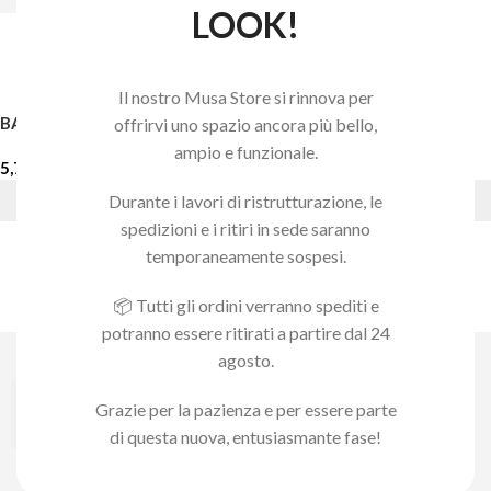
LOOK!
Il nostro Musa Store si rinnova per
BASE LIMA METALLO
BASE LIMA PLASTICA
offrirvi uno spazio ancora più bello,
ampio e funzionale.
5,70
€
3,30
€
Durante i lavori di ristrutturazione, le
AGGIUNGI AL CARRELLO
AGGIUNGI AL CARRELLO
spedizioni e i ritiri in sede saranno
temporaneamente sospesi.
📦 Tutti gli ordini verranno spediti e
potranno essere ritirati a partire dal 24
agosto.
Grazie per la pazienza e per essere parte
di questa nuova, entusiasmante fase!