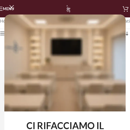
MENU
Home
/
LIME BUFFER RICARICHE
Visualizzazione di 19 risultati
Mostra i filtri
CI RIFACCIAMO IL