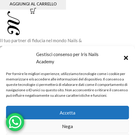
AGGIUNGI AL CARRELLO
Il tuo partner di fiducia nel mondo Nails &
Beauty. Vendita di prodotti professionali e
Gestisci consenso per Iris Nails
corsi di formazione tecnica per elevare il tuo
Academy
stile e la tua professionalità.
Per fornire le migliori esperienze, utilizziamo tecnologie come i cookie per
CONTATTI
memorizzare e/o accedere alle informazioni del dispositivo. Il consenso a
queste tecnologie ci permetterà di elaborare dati come il comportamento di
LINK UTILI
navigazione o ID unici su questo sito. Non acconsentire o ritirare il consenso
può influire negativamente su alcune caratteristiche e funzioni.
ORARI NEGOZIO
Accetta
POLITICHE
Powered by
Real.Pro.Web
copyright© 2026 in collaborazione con
Nega
Mac Sistemi
.