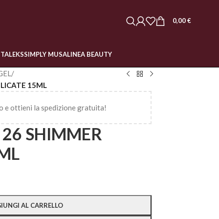
0,00
€
STALEKS
SIMPLY MUSA
LINEA BEAUTY
GEL
/
ELICATE 15ML
o e ottieni la spedizione gratuita!
 26 SHIMMER
5ML
IUNGI AL CARRELLO