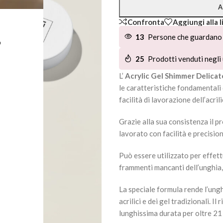
A
Confronta
Aggiungi alla l
L
13
Persone che guardano 
25
Prodotti venduti negli 
L’
Acrylic Gel Shimmer Delica
le caratteristiche fondamentali d
facilità di lavorazione dell’acri
Grazie alla sua consistenza il pr
lavorato con facilità e precisi
Può essere utilizzato per effettu
frammenti mancanti dell’unghia,
La speciale formula rende l’unghi
acrilici e dei gel tradizionali. I
lunghissima durata per oltre 21 