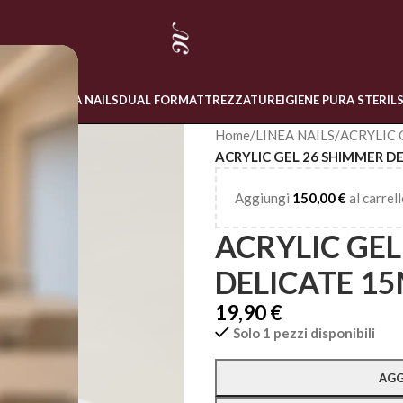
 ONLINE
LINEA NAILS
DUAL FORM
ATTREZZATURE
IGIENE PURA STERIL
Home
/
LINEA NAILS
/
ACRYLIC 
ACRYLIC GEL 26 SHIMMER D
Aggiungi
150,00
€
al carrell
ACRYLIC GEL
DELICATE 1
19,90
€
Solo 1 pezzi disponibili
Alternative:
AGG