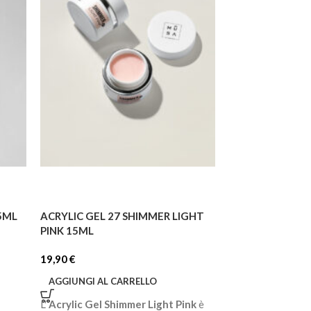
35ML
ACRYLIC GEL 27 SHIMMER LIGHT
ACRYLIC GEL 2
PINK 15ML
PINK 35ML
19,90
€
39,90
€
AGGIUNGI AL CARRELLO
AGGIUNGI AL C
L'
Acrylic Gel Shimmer Light Pink
è
L'
Acrylic Gel Sh