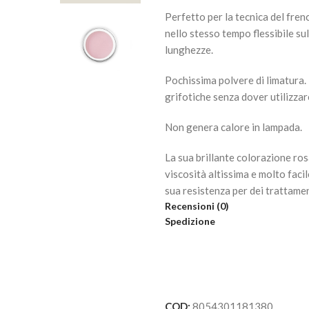
Perfetto per la tecnica del fren
nello stesso tempo flessibile sull
lunghezze.
Pochissima polvere di limatura.
grifotiche senza dover utilizzar
Non genera calore in lampada.
La sua brillante colorazione ros
viscosità altissima e molto faci
sua resistenza per dei trattamen
Recensioni (0)
Spedizione
COD:
8054301181380