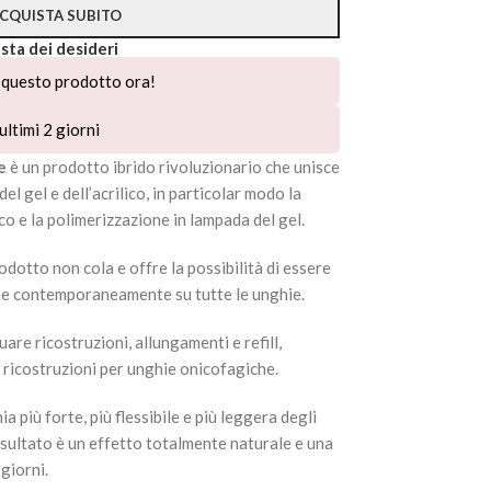
CQUISTA SUBITO
ista dei desideri
questo prodotto ora!
ultimi 2 giorni
te
è un prodotto ibrido rivoluzionario che unisce
el gel e dell’acrilico, in particolar modo la
lico e la polimerizzazione in lampada del gel.
odotto non cola e offre la possibilità di essere
one contemporaneamente su tutte le unghie.
are ricostruzioni, allungamenti e refill,
 ricostruzioni per unghie onicofagiche.
a più forte, più flessibile e più leggera degli
l risultato è un effetto totalmente naturale e una
giorni.