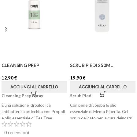
CLEANSING PREP
SCRUB PIEDI 250ML
12,90
€
19,90
€
AGGIUNGI AL CARRELLO
AGGIUNGI AL CARRELLO
Cleansing Prep Spray
Scrub Piedi
È una soluzione idroalcolica
Con perle di Jojoba & olio
antibatterica arricchita con Propoli
essenziale di Menta Piperita. Gel
e olio essenziale di Tea Tree,
scrub delicato per la cura deinostri
piedi. Formulazione fresca e leggera,
dalle proprietà antimicotiche e
ma al tempo stesso ricca ed
0 recensioni
antinfiammatorie, destinata alla