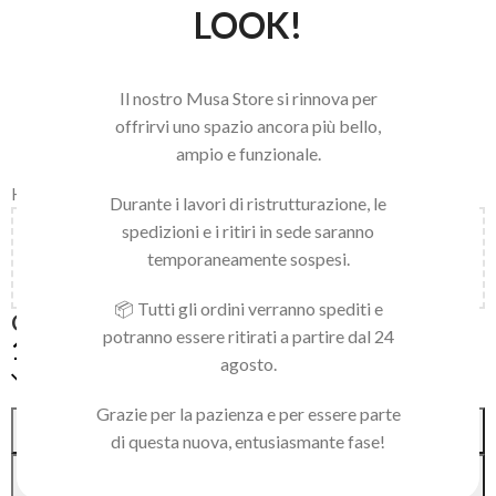
LOOK!
Il nostro Musa Store si rinnova per
offrirvi uno spazio ancora più bello,
ampio e funzionale.
Home
/
LINEA BEAUTY
/
CORPO
Durante i lavori di ristrutturazione, le
spedizioni e i ritiri in sede saranno
Aggiungi
150,00
€
al carrello e ottieni la spedizione
temporaneamente sospesi.
gratuita!
📦 Tutti gli ordini verranno spediti e
CREMA VISO ANTIAGE
potranno essere ritirati a partire dal 24
19,90
€
agosto.
Solo 1 pezzi disponibili
Grazie per la pazienza e per essere parte
Alternative:
AGGIUNGI AL CARRELLO
di questa nuova, entusiasmante fase!
ACQUISTA SUBITO