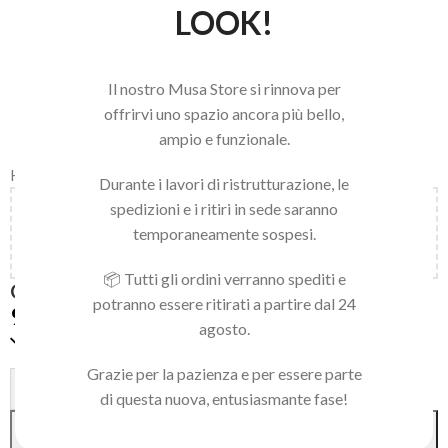
LOOK!
Il nostro Musa Store si rinnova per
offrirvi uno spazio ancora più bello,
ampio e funzionale.
Home
/
LINEA NAILS
/
NAIL ART E ACCESSORI
/
ART DECOR
Durante i lavori di ristrutturazione, le
spedizioni e i ritiri in sede saranno
Aggiungi
150,00
€
al carrello e ottieni la spedizione
temporaneamente sospesi.
gratuita!
📦 Tutti gli ordini verranno spediti e
GOLDEN CUBE MIX
potranno essere ritirati a partire dal 24
9,90
€
agosto.
Disponibile
Grazie per la pazienza e per essere parte
Alternative:
-
+
di questa nuova, entusiasmante fase!
AGGIUNGI AL CARRELLO