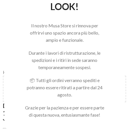
LOOK!
Il nostro Musa Store si rinnova per
offrirvi uno spazio ancora più bello,
ampio e funzionale.
Durante i lavori di ristrutturazione, le
spedizioni e i ritiri in sede saranno
temporaneamente sospesi.
Home
/
DUAL FORM
📦 Tutti gli ordini verranno spediti e
Aggiungi
150,00
€
al carrello e ottieni la spedizione
potranno essere ritirati a partire dal 24
gratuita!
agosto.
DISPLAY FORM 20
Grazie per la pazienza e per essere parte
14,90
€
di questa nuova, entusiasmante fase!
Disponibile