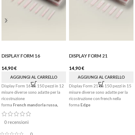
DISPLAY FORM 16
DISPLAY FORM 21
14,90
€
14,90
€
AGGIUNGI AL CARRELLO
AGGIUNGI AL CARRELLO
Display Form 16 da 150 pezzi in 12
Display Form 21 da 150 pezzi in 15
misure diverse sono adatte per la
misure diverse sono adatte per la
ricostruzione
ricostruzione con french nella
forma
French
m
andorla russa,
forma
Edge
French mandorla moderna.
0 recensioni
0