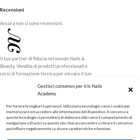
sistemi gel.
perfetto per i gel, senza dover
trasferire nulla
Recensioni
PER USO PROFESSIONALE
Le ricariche MUSA ti permettono di
Ancora non ci sono recensioni.
lavorare in modo
semplice, veloce
e organizzato
, adattandosi alle
esigenze di ogni professionista.
Overlay X®️base è la base
innovativa progettata per rinforzare
Il tuo partner di fiducia nel mondo Nails &
delicatamente la lamina ungueale
Beauty. Vendita di prodotti professionali e
naturale, offrendo un equilibrio
corsi di formazione tecnica per elevare il tuo
ideale tra protezione e flessibilità.
stile e la tua professionalità.
Grazie alla sua viscosità media e alla
Gestisci consenso per Iris Nails
formula autolivellante, è
Academy
CONTATTI
estremamente facile da applicare,
anche per chi è alle prime armi.
Per fornire le migliori esperienze, utilizziamo tecnologie come i cookie per
LINK UTILI
memorizzare e/o accedere alle informazioni del dispositivo. Il consenso a
Non cola, può essere lavorata su più
queste tecnologie ci permetterà di elaborare dati come il comportamento di
unghie contemporaneamente e si
ORARI NEGOZIO
navigazione o ID unici su questo sito. Non acconsentire o ritirare il consenso
autolivella in modo uniforme,
può influire negativamente su alcune caratteristiche e funzioni.
garantendo un risultato liscio e
POLITICHE
omogeneo senza sforzo.