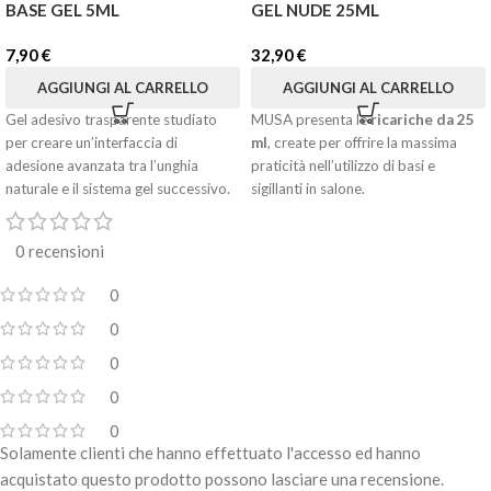
BASE GEL 5ML
GEL NUDE 25ML
7,90
€
32,90
€
AGGIUNGI AL CARRELLO
AGGIUNGI AL CARRELLO
Gel adesivo trasparente studiato
MUSA presenta le
ricariche da 25
per creare un’interfaccia di
ml
, create per offrire la massima
adesione avanzata tra l’unghia
praticità nell’utilizzo di basi e
naturale e il sistema gel successivo.
sigillanti in salone.
Con una sola ricarica puoi effettuare
La sua formula è progettata per
fino a
3 riempimenti
della
essere applicata in uno strato
0 recensioni
boccetta da 8 ml, avendo sempre il
sottile, migliorando l’adesione dei
prodotto pronto e gestendolo nella
gel costruttori e contribuendo a
0
modalità che preferisci.
prevenire sollevamenti e problemi
0
di tenuta.
E la comodità non finisce qui:
0
Ideale come base di ancoraggio
puoi
riempire
facilmente la
sotto builder gel, acrylic gel e hard
boccetta da 8 ml
0
gel.
oppure
prelevare
il prodotto
0
Solamente clienti che hanno effettuato l'accesso ed hanno
Utilizzare esclusivamente come
direttamente con il
Modern Oval
strato sottile di adesione sotto i
Double Brush
, il pennellino
acquistato questo prodotto possono lasciare una recensione.