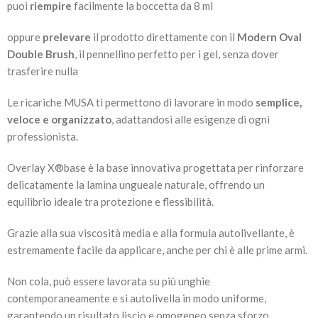
puoi
riempire
facilmente la boccetta da 8 ml
oppure
prelevare
il prodotto direttamente con il
Modern Oval
Double Brush
, il pennellino perfetto per i gel, senza dover
trasferire nulla
Le ricariche MUSA ti permettono di lavorare in modo
semplice,
veloce e organizzato
, adattandosi alle esigenze di ogni
professionista.
Overlay X®️base è la base innovativa progettata per rinforzare
delicatamente la lamina ungueale naturale, offrendo un
equilibrio ideale tra protezione e flessibilità.
Grazie alla sua viscosità media e alla formula autolivellante, è
estremamente facile da applicare, anche per chi è alle prime armi.
Non cola, può essere lavorata su più unghie
contemporaneamente e si autolivella in modo uniforme,
garantendo un risultato liscio e omogeneo senza sforzo.