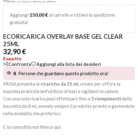
Home
/
LINEA NAILS
/
BASI
Aggiungi
150,00
€
al carrello e ottieni la spedizione
gratuita!
ECORICARICA OVERLAY BASE GEL CLEAR
25ML
32,90
€
Esaurito
Confronta
Aggiungi alla lista dei desideri
8
Persone che guardano questo prodotto ora!
MUSA presenta le
ricariche da 25 ml
, create per offrire la
massima praticità nell’utilizzo di basi e sigillanti in salone.
Con una sola ricarica puoi effettuare fino a
3 riempimenti
della
boccetta da 8 ml, avendo sempre il prodotto pronto e gestendolo
nella modalità che preferisci.
E la comodità non finisce qui: