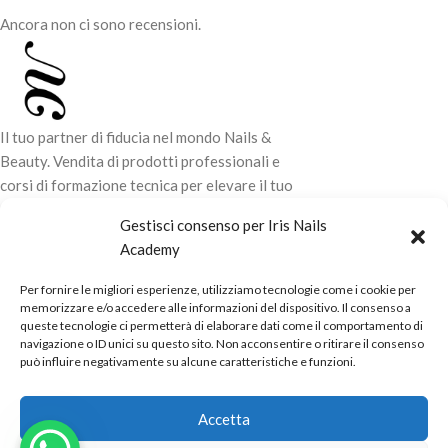
nell'applicazione
Ancora non ci sono recensioni.
Adatto per
ricostruzione, refill e
coperture
Lunghezza unghie:
corte, medie e
medio lunghe
Viscosità:
alta
Flessibilità:
medio alta
Il tuo partner di fiducia nel mondo Nails &
Pinzabile dopo
30 sec. in lampada
Beauty. Vendita di prodotti professionali e
LED
corsi di formazione tecnica per elevare il tuo
Tempi di polimerizzazione
stile e la tua professionalità.
in
lampada Uv/Led (48W):
Gestisci consenso per Iris Nails
LED/CCFL 90 sec. – UV 120 sec.
Academy
CONTATTI
Per fornire le migliori esperienze, utilizziamo tecnologie come i cookie per
LINK UTILI
memorizzare e/o accedere alle informazioni del dispositivo. Il consenso a
queste tecnologie ci permetterà di elaborare dati come il comportamento di
ORARI NEGOZIO
navigazione o ID unici su questo sito. Non acconsentire o ritirare il consenso
può influire negativamente su alcune caratteristiche e funzioni.
POLITICHE
Powered by
Real.Pro.Web
copyright© 2026 in collaborazione con
Accetta
Mac Sistemi
.