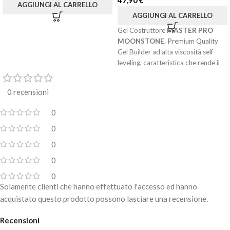
47,90
€
AGGIUNGI AL CARRELLO
AGGIUNGI AL CARRELLO
Gel Costruttore
MASTER PRO
MOONSTONE
. Premium Quality
Gel Builder ad alta viscosità self-
leveling, caratteristica che rende il
Gel facile e veloce sia
nell’applicazione che nella
0 recensioni
lavorazione. Si adatta a qualsiasi
tipologia di unghie naturali. Prima
0
dell’applicazione si consiglia di
stendere uno strato sottile di Smart
0
Base.
0
CARATTERISTICHE:
0
Privo di monomeri: HEMA & DI-
0
HEMA TMHDC FREE
Solamente clienti che hanno effettuato l'accesso ed hanno
Gel autolivellante
acquistato questo prodotto possono lasciare una recensione.
Colore bianco con micro glitter
Recensioni
Facile e veloce nella lavorazione e