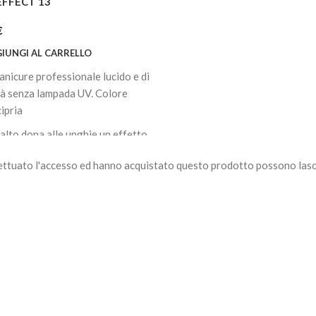
EFFECT 13
€
IUNGI AL CARRELLO
anicure professionale lucido e di
tà senza lampada UV. Colore
cipria
alto dona alle unghie un effetto
to rivestendole di un colore
ettuato l'accesso ed hanno acquistato questo prodotto possono lasc
so in una sola mano di copertura.
nnello largo permette una facile
cazione, fornisce una
stenza cremosa e una finitura
cabile.
a fino a 7 giorni.