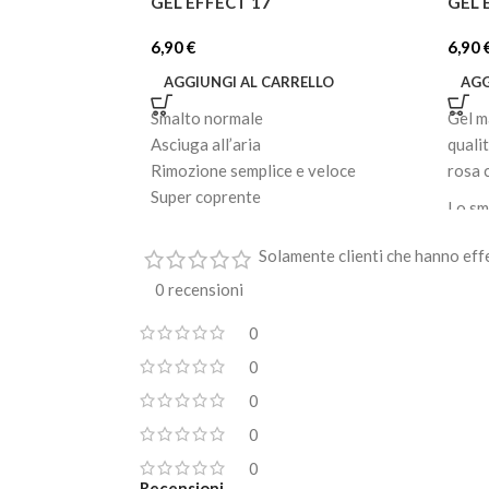
GEL EFFECT 17
GEL 
6,90
€
6,90
AGGIUNGI AL CARRELLO
AGG
Smalto normale
Gel m
Asciuga all’aria
quali
Rimozione semplice e veloce
rosa 
Super coprente
Lo sm
Facile applicazione
bagna
Effetto brillante e lucido
Solamente clienti che hanno eff
inten
Formato: 8 ml
0 recensioni
Il pe
appli
0
consi
0
impec
0
Durat
0
0
Recensioni