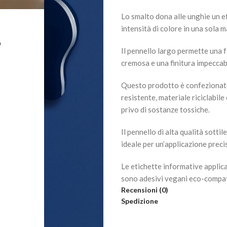
Lo smalto dona alle unghie un e
intensità di colore in una sola 
L
Il pennello largo permette una 
cremosa e una finitura impeccabi
Questo prodotto è confezionato
resistente, materiale riciclabil
privo di sostanze tossiche.
Il pennello di alta qualità sotti
ideale per un’applicazione preci
Le etichette informative appli
sono adesivi vegani eco-compatib
Recensioni (0)
Spedizione