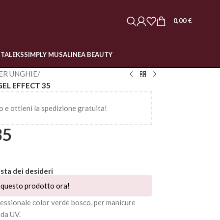
0,00
€
STALEKS
SIMPLY MUSA
LINEA BEAUTY
ER UNGHIE
/
GEL EFFECT 35
o e ottieni la spedizione gratuita!
35
ista dei desideri
questo prodotto ora!
ofessionale color verde bosco, per manicure
ada UV.