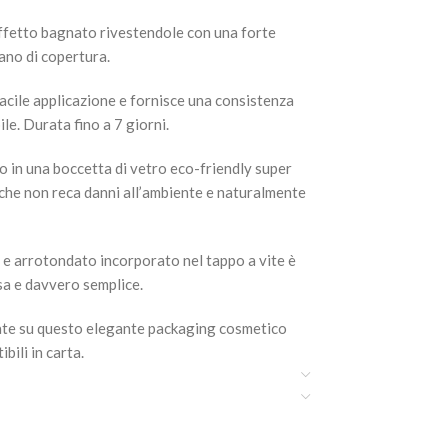
ffetto bagnato rivestendole con una forte
mano di copertura.
facile applicazione e fornisce una consistenza
le. Durata fino a 7 giorni.
 in una boccetta di vetro eco-friendly super
e che non reca danni all’ambiente e naturalmente
le e arrotondato incorporato nel tappo a vite è
sa e davvero semplice.
cate su questo elegante packaging cosmetico
ili in carta.