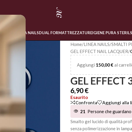
 ONLINE
LINEA NAILS
DUAL FORM
ATTREZZATURE
IGIENE PURA STERIL
Home
/
LINEA NAILS
/
SMALTI P
GEL EFFECT NAIL LACQUER
/
Aggiungi
150,00
€
al carrell
GEL EFFECT 
6,90
€
Esaurito
Confronta
Aggiungi alla l
21
Persone che guardano 
Smalto gel lucido di qualità pr
senza polimerizzazione in lamp