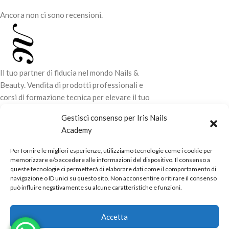
Ancora non ci sono recensioni.
Il tuo partner di fiducia nel mondo Nails &
Beauty. Vendita di prodotti professionali e
corsi di formazione tecnica per elevare il tuo
stile e la tua professionalità.
Gestisci consenso per Iris Nails
Academy
CONTATTI
Per fornire le migliori esperienze, utilizziamo tecnologie come i cookie per
LINK UTILI
memorizzare e/o accedere alle informazioni del dispositivo. Il consenso a
queste tecnologie ci permetterà di elaborare dati come il comportamento di
ORARI NEGOZIO
navigazione o ID unici su questo sito. Non acconsentire o ritirare il consenso
può influire negativamente su alcune caratteristiche e funzioni.
POLITICHE
Powered by
Real.Pro.Web
copyright© 2026 in collaborazione con
Accetta
Mac Sistemi
.