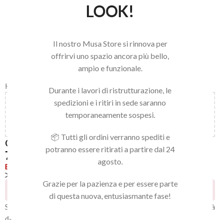
LOOK!
Il nostro Musa Store si rinnova per
offrirvi uno spazio ancora più bello,
ampio e funzionale.
Home
/
LINEA NAILS
/
GEL POLISH
/
GEL POLISH
Durante i lavori di ristrutturazione, le
spedizioni e i ritiri in sede saranno
Aggiungi
150,00
€
al carrello e ottieni la spedizione
temporaneamente sospesi.
gratuita!
📦 Tutti gli ordini verranno spediti e
GEL POLISH 064
potranno essere ritirati a partire dal 24
7,92
€
agosto.
Esaurito
Confronta
Aggiungi alla lista dei desideri
Grazie per la pazienza e per essere parte
24
Persone che guardano questo prodotto ora!
di questa nuova, entusiasmante fase!
Smalto gel semipermanente extra pigmentato. Ultra coprente già
dalla prima passata, di media viscosità. Non cola, non scivola e