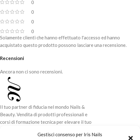
grado di
rimuovere velocemente
0
e con uno sforzo minimo lo
0
sporco più ostinato
come
vernice, catrame, inchiostro, colla,
0
grassi pesanti, olio, adesivi, bitume,
0
cemento, diesel, lubrificanti, pittura,
Solamente clienti che hanno effettuato l'accesso ed hanno
resina, gomma, ruggine, lacca e
acquistato questo prodotto possono lasciare una recensione.
sigillanti.
Le salviette hanno un
fresco
Recensioni
profumo di lavanda
e sono
facili
da strappare
grazie al pretaglio ed
Ancora non ci sono recensioni.
all'apposito erogatore apri-e-chiudi
collocato sul coperchio del
secchiello.
Il tuo partner di fiducia nel mondo Nails &
Beauty. Vendita di prodotti professionali e
corsi di formazione tecnica per elevare il tuo
stile e la tua professionalità.
Gestisci consenso per Iris Nails