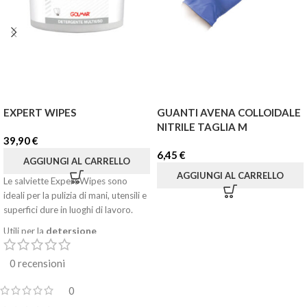
EXPERT WIPES
GUANTI AVENA COLLOIDALE
NITRILE TAGLIA M
39,90
€
6,45
€
AGGIUNGI AL CARRELLO
AGGIUNGI AL CARRELLO
Le salviette Expert Wipes sono
ideali per la pulizia di mani, utensili e
superfici dure in luoghi di lavoro.
Utili per la
detersione
senz'acqua
, sono salviette di alta
qualità,
robuste
e
0 recensioni
ad
assorbimento rapido
.
0
Grazie alla loro formula, sono in