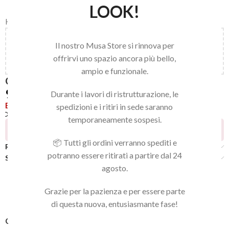
LOOK!
Home
/
LINEA NAILS
/
IGIENE E STERILIZZAZIONE
/
GOLMAR
Aggiungi
150,00
€
al carrello e ottieni la spedizione
Il nostro Musa Store si rinnova per
gratuita!
offrirvi uno spazio ancora più bello,
ampio e funzionale.
GUANTI UNIGLOVES M VIOLET
9,90
€
Durante i lavori di ristrutturazione, le
Esaurito
spedizioni e i ritiri in sede saranno
Confronta
Aggiungi alla lista dei desideri
temporaneamente sospesi.
16
Persone che guardano questo prodotto ora!
📦 Tutti gli ordini verranno spediti e
Recensioni (0)
potranno essere ritirati a partire dal 24
Spedizione
agosto.
Grazie per la pazienza e per essere parte
di questa nuova, entusiasmante fase!
COD:
'18725927